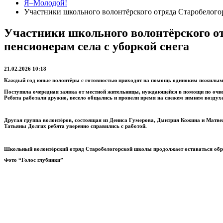
Я–Молодой!
Участники школьного волонтёрского отряда Старобелого
Участники школьного волонтёрского о
пенсионерам села с уборкой снега
21.02.2026 10:18
Каждый год юные волонтёры с готовностью приходят на помощь одиноким пожилым
Поступила очередная заявка от местной жительницы, нуждающейся в помощи по очис
Ребята работали дружно, весело общались и провели время на свежем зимнем воздухе
Другая группа волонтёров, состоящая из Дениса Гумерова, Дмитрия Кожина и Матве
Татьяны Долгих ребята уверенно справились с работой.
Школьный волонтёрский отряд Старобелогорской школы продолжает оставаться обр
Фото “Голос глубинки”