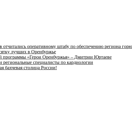
в отчитались оперативному штабу по обеспечению региона гор
сятку лучших в Оренбуржье
вой программы «Герои Оренбуржья» – Дмитрии Юртаеве
и региональные специалисты по кардиологии
ая бахчевая столица России!