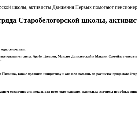
рской школы, активисты Движения Первых помогают пенсионера
тряда Старобелогорской школы, актив
 односельчанам.
тке крыши от снега. Артём Гревцов, Максим Данилевский и Максим Самойлов операти
.
я Пипкина, также проявила инициативу и оказала помощь по расчистке придомовой тер
азцом отзывчивости, показывая всем окружающим, насколько значимы подобные ини