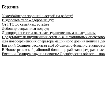
Горячие
У комбайнеров хороший настрой на работу!
В здоровом теле – здоровый дух
От ГТО до семейных эстафет
Дебошир отправился под суд
Двоюродная сестра оказалась единственным наследником
Представители крупнейших сетей АЗС и топливных операторо
Два новосергиевских оператора машинного доения вошли в де
Евгений Солнцев рассказал ещё об одном о финалисте кадро
В Новосергиевской районной больнице работали федеральные 
Евгений Солнцев озвучил новость: Оренбургская область – нов