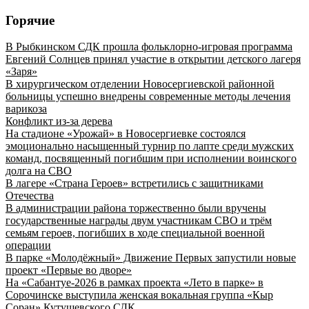
Горячие
В Рыбкинском СДК прошла фольклорно-игровая программа
Евгений Солнцев принял участие в открытии детского лагеря
«Заря»
В хирургическом отделении Новосергиевской районной
больницы успешно внедрены современные методы лечения
варикоза
Конфликт из-за дерева
На стадионе «Урожай» в Новосергиевке состоялся
эмоционально насыщенный турнир по лапте среди мужских
команд, посвященный погибшим при исполнении воинского
долга на СВО
В лагере «Страна Героев» встретились с защитниками
Отечества
В администрации района торжественно были вручены
государственные награды двум участникам СВО и трём
семьям героев, погибших в ходе специальной военной
операции
В парке «Молодёжный» Движение Первых запустили новые
проект «Первые во дворе»
На «Сабантуе-2026 в рамках проекта «Лето в парке» в
Сорочинске выступила женская вокальная группа «Кыр
Соран» Кутушевского СДК