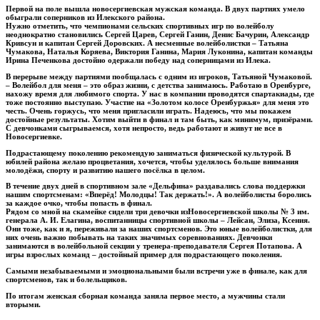
Первой на поле вышла новосергиевская мужская команда. В двух партиях умело
обыграли соперников из Илекского района.
Нужно отметить, что чемпионами сельских спортивных игр по волейболу
неоднократно становились Сергей Царев, Сергей Ганин, Денис Бачурин, Александр
Кривсун и капитан Сергей Доровских. А несменные волейболистки – Татьяна
Чумакова, Наталья Коряева, Виктория Ганина, Мария Луконина, капитан команды
Ирина Печенкова достойно одержали победу над соперницами из Илека.
В перерыве между партиями пообщалась с одним из игроков, Татьяной Чумаковой.
– Волейбол для меня – это образ жизни, с детства занимаюсь. Работаю в Оренбурге,
нахожу время для любимого спорта. У нас в компании проводятся спартакиады, где
тоже постоянно выступаю. Участие на «Золотом колосе Оренбуржья» для меня это
честь. Очень горжусь, что меня пригласили играть. Надеюсь, что мы покажем
достойные результаты. Хотим выйти в финал и там быть, как минимум, призёрами.
С девчонками сыгрываемся, хотя непросто, ведь работают и живут не все в
Новосергиевке.
Подрастающему поколению рекомендую заниматься физической культурой. В
юбилей района желаю процветания, хочется, чтобы уделялось больше внимания
молодёжи, спорту и развитию нашего посёлка в целом.
В течение двух дней в спортивном зале «Дельфина» раздавались слова поддержки
нашим спортсменам: «Вперёд! Молодцы! Так держать!». А волейболисты боролись
за каждое очко, чтобы попасть в финал.
Рядом со мной на скамейке сидели три девочки изНовосергиевской школы № 3 им.
генерала А. И. Елагина, воспитанницы спортивной школы – Лейсан, Элиза, Ксения.
Они тоже, как и я, переживали за наших спортсменов. Это юные волейболистки, для
них очень важно побывать на таких значимых соревнованиях. Девчонки
занимаются в волейбольной секции у тренера-преподавателя Сергея Потапова. А
игры взрослых команд – достойный пример для подрастающего поколения.
Самыми незабываемыми и эмоциональными были встречи уже в финале, как для
спорт­сменов, так и болельщиков.
По итогам женская сборная команда заняла первое место, а мужчины стали
вторыми.