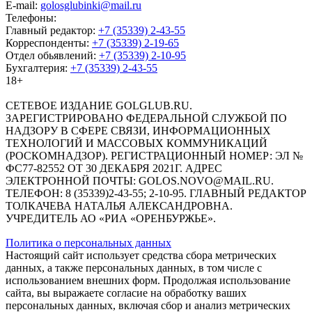
E-mail:
golosglubinki@mail.ru
Телефоны:
Главный редактор:
+7 (35339) 2-43-55
Корреспонденты:
+7 (35339) 2-19-65
Отдел обьявлений:
+7 (35339) 2-10-95
Бухгалтерия:
+7 (35339) 2-43-55
18+
СЕТЕВОЕ ИЗДАНИЕ GOLGLUB.RU.
ЗАРЕГИСТРИРОВАНО ФЕДЕРАЛЬНОЙ СЛУЖБОЙ ПО
НАДЗОРУ В СФЕРЕ СВЯЗИ, ИНФОРМАЦИОННЫХ
ТЕХНОЛОГИЙ И МАССОВЫХ КОММУНИКАЦИЙ
(РОСКОМНАДЗОР). РЕГИСТРАЦИОННЫЙ НОМЕР: ЭЛ №
ФС77-82552 ОТ 30 ДЕКАБРЯ 2021Г. АДРЕС
ЭЛЕКТРОННОЙ ПОЧТЫ: GOLOS.NOVO@MAIL.RU.
ТЕЛЕФОН: 8 (35339)2-43-55; 2-10-95. ГЛАВНЫЙ РЕДАКТОР
ТОЛКАЧЕВА НАТАЛЬЯ АЛЕКСАНДРОВНА.
УЧРЕДИТЕЛЬ АО «РИА «ОРЕНБУРЖЬЕ».
Политика о персональных данных
Настоящий сайт использует средства сбора метрических
данных, а также персональных данных, в том числе с
использованием внешних форм. Продолжая использование
сайта, вы выражаете согласие на обработку ваших
персональных данных, включая сбор и анализ метрических