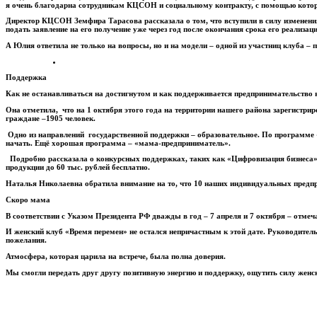
я очень благодарна сотрудникам КЦСОН и социальному контракту, с помощью котор
Директор КЦСОН Земфира Тарасова рассказала о том, что вступили в силу изменени
подать заявление на его получение уже через год после окончания срока его реализац
А Юлия ответила не только на вопросы, но и на модели – одной из участниц клуба – 
Поддержка
Как не останавливаться на достигнутом и как поддерживается предпринимательство 
Она отметила, что на 1 октября этого года на территории нашего района зарегистр
граждане –1905 человек.
Одно из направлений государственной поддержки – образовательное. По программе «
начать. Ещё хорошая программа – «мама-предприниматель».
Подробно рассказала о конкурсных поддержках, таких как «Цифровизация бизнеса»,
продукции до 60 тыс. рублей бесплатно.
Наталья Николаевна обратила внимание на то, что 10 наших индивидуальных предпри
Скоро мама
В соответствии с Указом Президента РФ дважды в год – 7 апреля и 7 октября – отме
И женский клуб «Время перемен» не остался непричастным к этой дате. Руководите
пожелания.
Атмосфера, которая царила на встрече, была полна доверия.
Мы смогли передать друг другу позитивную энергию и поддержку, ощутить силу женско