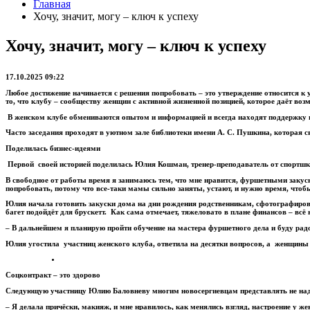
Главная
Хочу, значит, могу – ключ к успеху
Хочу, значит, могу – ключ к успеху
17.10.2025 09:22
Любое достижение начинается с решения попробовать – это утверждение относится к
то, что клубу – сообществу женщин с активной жизненной позицией, которое даёт во
В женском клубе обмениваются опытом и информацией и всегда находят поддержку и
Часто заседания проходят в уютном зале библиотеки имени А. С. Пушкина, которая 
Поделилась бизнес-идеями
Первой своей историей поделилась Юлия Кошман, тренер-преподаватель от спортшко
В свободное от работы время я занимаюсь тем, что мне нравится, фуршетными закуск
попробовать, потому что все-таки мамы сильно заняты, устают, и нужно время, чтоб
Юлия начала готовить закуски дома на дни рождения родственникам, сфотографирова
багет подойдёт для брускетт. Как сама отмечает, тяжеловато в плане финансов – всё
– В дальнейшем я планирую пройти обучение на мастера фуршетного дела и буду ра
Юлия угостила участниц женского клуба, ответила на десятки вопросов, а женщины 
Соцконтракт – это здорово
Следующую участницу Юлию Баловневу многим новосергиевцам представлять не надо
– Я делала причёски, макияж, и мне нравилось, как менялись взгляд, настроение у ж