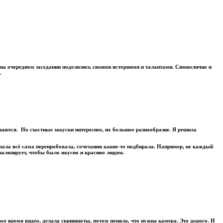
е на очередном заседании поделились своими историями и талантами. Символично и
.
чаются. Но съестные закуски интереснее, их большое разнообразие. Я решила
чала всё сама перепробовала, сочетания какие-то подбирала. Например, не каждый
анализирует, чтобы было вкусно и красиво людям.
рвое время видео, делала скриншоты, потом поняла, что нужна камера. Это дорого. И