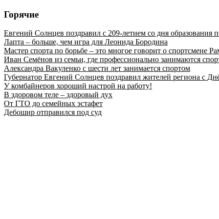
Горячие
Евгений Солнцев поздравил с 209-летием со дня образования
Лапта – больше, чем игра для Леонида Бородина
Мастер спорта по борьбе – это многое говорит о спортсмене Ра
Иван Семёнов из семьи, где профессионально занимаются спор
Александра Вакуленко с шести лет занимается спортом
Губернатор Евгений Солнцев поздравил жителей региона с Дн
У комбайнеров хороший настрой на работу!
В здоровом теле – здоровый дух
От ГТО до семейных эстафет
Дебошир отправился под суд