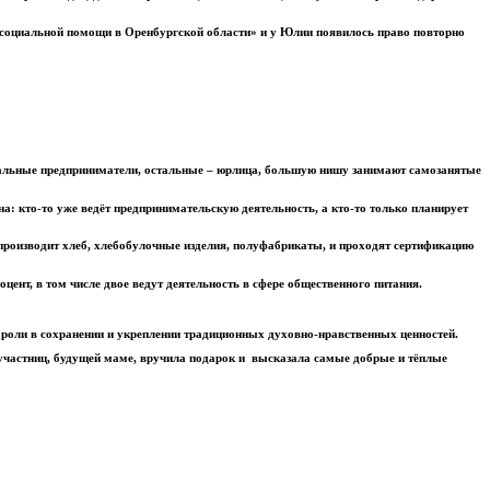
 социальной помощи в Оренбургской области» и у Юлии появилось право повторно
идуальные предприниматели, остальные – юрлица, большую нишу занимают самозанятые
: кто-то уже ведёт предпринимательскую деятельность, а кто-то только планирует
производит хлеб, хлебобулочные изделия, полуфабрикаты, и проходят сертификацию
нт, в том числе двое ведут деятельность в сфере общественного питания.
х роли в сохранении и укреплении традиционных духовно-нравственных ценностей.
 участниц, будущей маме, вручила подарок и высказала самые добрые и тёплые