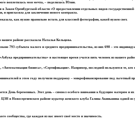
ого воплотилась моя мечта, – поделилась Юлия.
я в Закон Оренбургской области «О предоставлении отдельных видов государственной
ии, и пригласила для заключения нового контракта.
показала, как нужно правильно встать для классной фотографии, какой нужен свет.
в нашем районе рассказала Наталья Кольцова.
ировано 793 субъекта малого и среднего предпринимательства, из них 698 – это индив
Азбука предпринимательства» в настоящее время учатся пять человек из нашего района
 «Автоматизация бизнеса», «Сертификация». Например, последней пользуются те, кто 
нимателей в этом году получили поддержку – микрофинансирование под льготный проце
чается День беременных. Этот день – символ особого внимания к будущим матерям и и
ль ЦЗН в Новосергиевском районе куратор женского клуба Галина Акиньшина одной из
го сообщества, где каждая из нас имеет своё место и значимость.