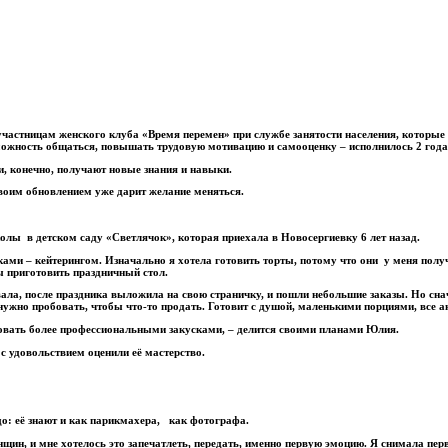
 участницам женского клуба «Время перемен» при службе занятости населения, которы
зможность общаться, повышать трудовую мотивацию и самооценку – исполнилось 2 года
, конечно, получают новые знания и навыки.
своим обновлением уже дарит желание меняться.
лы в детском саду «Светлячок», которая приехала в Новосергиевку 6 лет назад.
ами – кейтерингом. Изначально я хотела готовить торты, потому что они у меня полу
ы приготовить праздничный стол.
ла, после праздника выложила на свою страничку, и пошли небольшие заказы. Но сна
 нужно пробовать, чтобы что-то продать. Готовит с душой, маленькими порциями, все 
довать более профессиональными закусками, – делится своими планами Юлия.
с удовольствием оценили её мастерство.
: её знают и как парикмахера, как фотографа.
енщин, и мне хотелось это запечатлеть, передать, именно первую эмоцию. Я снимала пе