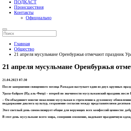
ПОДКАСТ
Происшествия
Контакты
Официально
Главная
Общество
21 апреля мусульмане Оренбуржья отмечают праздник Ур
21 апреля мусульмане Оренбуржья отм
21.04.2023 07:30
После завершения священного месяца Рамадан наступает один из двух крупных праз
Ураза-байрам (Ид аль-Фитр) – второй по значимости мусульманский праздник после
– Он объединяет многие поколения мусульман в стремлении к духовному обновлени
поддержание диалога культур, сохранение согласия между представителями десятков 
Этот светлый день символизирует общие для верующих всех конфессий ценности: добр
В этот день мусульмане всего мира, совершив омовение, надевают праздничную одежд