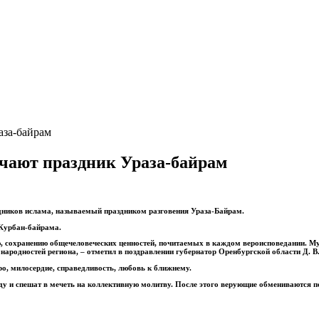
аза-байрам
ечают праздник Ураза-байрам
дников ислама, называемый праздником разговения Ураза-Байрам.
 Курбан-байрама.
ю, сохранению общечеловеческих ценностей, почитаемых в каждом вероисповедании. 
народностей региона, – отметил в поздравлении губернатор Оренбургской области Д. В
о, милосердие, справедливость, любовь к ближнему.
у и спешат в мечеть на коллективную молитву. После этого верующие обмениваются поз