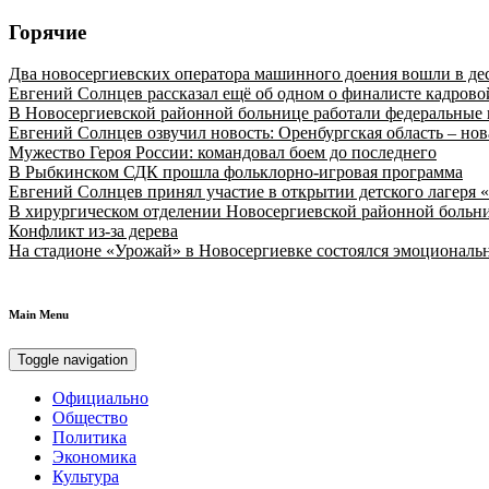
Горячие
Два новосергиевских оператора машинного доения вошли в де
Евгений Солнцев рассказал ещё об одном о финалисте кадро
В Новосергиевской районной больнице работали федеральные 
Евгений Солнцев озвучил новость: Оренбургская область – нов
Мужество Героя России: командовал боем до последнего
В Рыбкинском СДК прошла фольклорно-игровая программа
Евгений Солнцев принял участие в открытии детского лагеря 
В хирургическом отделении Новосергиевской районной больн
Конфликт из-за дерева
На стадионе «Урожай» в Новосергиевке состоялся эмоционал
Main Menu
Toggle navigation
Официально
Общество
Политика
Экономика
Культура