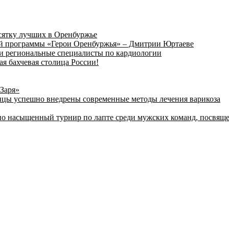
сятку лучших в Оренбуржье
вой программы «Герои Оренбуржья» – Дмитрии Юртаеве
и региональные специалисты по кардиологии
ая бахчевая столица России!
«Заря»
ицы успешно внедрены современные методы лечения варикоза
ьно насыщенный турнир по лапте среди мужских команд, посвя