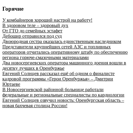
Горячие
У комбайнеров хороший настрой на работу!
В здоровом теле – здоровый дух
От ГТО до семейных эстафет
Дебошир отправился под суд
Двоюродная сестра оказалась единственным наследником
Представители крупнейших сетей АЗС и топливных
операторов отчитались оперативному штабу по обеспечению
региона горюче‑смазочными материалами
Два новосергиевских оператора машинного доения вошли в
десятку лучших в Оренбуржье
Евгений Солнцев рассказал ещё об одном о финалисте
кадровой программы «Герои Оренбуржья» – Дмитрии
Юртаеве
В Новосергиевской районной больнице работали
федеральные и региональные специалисты по кардиологии
Евгений Солнцев озвучил новость: Оренбургская область –
новая бахчевая столица России!