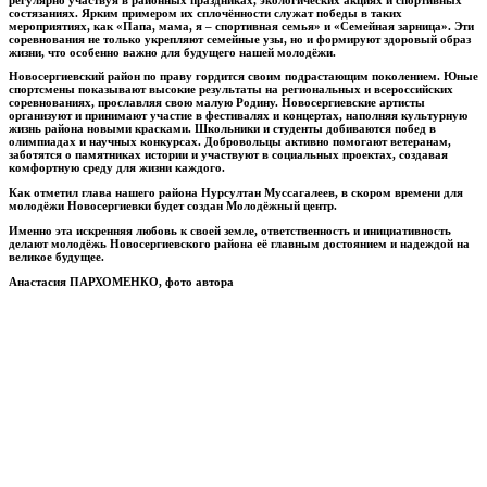
состязаниях. Ярким примером их сплочённости служат победы в таких
мероприятиях, как «Папа, мама, я – спортивная семья» и «Семейная зарница». Эти
соревнования не только укрепляют семейные узы, но и формируют здоровый образ
жизни, что особенно важно для будущего нашей молодёжи.
Новосергиевский район по праву гордится своим подрастающим поколением. Юные
спортсмены показывают высокие результаты на региональных и всероссийских
соревнованиях, прославляя свою малую Родину. Новосергиевские артисты
организуют и принимают участие в фестивалях и концертах, наполняя культурную
жизнь района новыми красками. Школьники и студенты добиваются побед в
олимпиадах и научных конкурсах. Добровольцы активно помогают ветеранам,
заботятся о памятниках истории и участвуют в социальных проектах, создавая
комфортную среду для жизни каждого.
Как отметил глава нашего района Нурсултан Муссагалеев, в скором времени для
молодёжи Новосергиевки будет создан Молодёжный центр.
Именно эта искренняя любовь к своей земле, ответственность и инициативность
делают молодёжь Новосергиевского района её главным достоянием и надеждой на
великое будущее.
Анастасия ПАРХОМЕНКО, фото автора