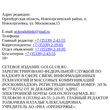
Адрес редакции:
Оренбургская область, Новосергиевский район, п.
Новосергиевка, ул. Московская,15
E-mail:
golosglubinki@mail.ru
Телефоны:
Главный редактор:
+7 (35339) 2-43-55
Корреспонденты:
+7 (35339) 2-19-65
Отдел обьявлений:
+7 (35339) 2-10-95
Бухгалтерия:
+7 (35339) 2-43-55
18+
СЕТЕВОЕ ИЗДАНИЕ GOLGLUB.RU.
ЗАРЕГИСТРИРОВАНО ФЕДЕРАЛЬНОЙ СЛУЖБОЙ ПО
НАДЗОРУ В СФЕРЕ СВЯЗИ, ИНФОРМАЦИОННЫХ
ТЕХНОЛОГИЙ И МАССОВЫХ КОММУНИКАЦИЙ
(РОСКОМНАДЗОР). РЕГИСТРАЦИОННЫЙ НОМЕР: ЭЛ №
ФС77-82552 ОТ 30 ДЕКАБРЯ 2021Г. АДРЕС
ЭЛЕКТРОННОЙ ПОЧТЫ: GOLOS.NOVO@MAIL.RU.
ТЕЛЕФОН: 8 (35339)2-43-55; 2-10-95. ГЛАВНЫЙ РЕДАКТОР
ТОЛКАЧЕВА НАТАЛЬЯ АЛЕКСАНДРОВНА.
УЧРЕДИТЕЛЬ АО «РИА «ОРЕНБУРЖЬЕ».