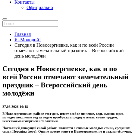
Контакты
Официально
Главная
Я–Молодой!
Сегодня в Новосергиевке, как и по всей России
отмечают замечательный праздник – Всероссийский
день молодёжи
Сегодня в Новосергиевке, как и по
всей России отмечают замечательный
праздник – Всероссийский день
молодёжи
27.06.2026 10:48
В Новосергиевском районе этот день имеет особое значение, ведь именно здесь
молодое поколение год за годом преображает родную землю своим трудом,
неиссякаемой энергией и талантами.
Настоящей движущей силой района являются активные молодые семьи, среди них
семья Норец
(на фото)
. Они не просто живут в Новосергиевке, но и делают её лучше,
регулярно участвуя в районных праздниках, экологических акциях и спортивных