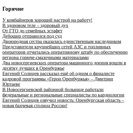
Горячие
У комбайнеров хороший настрой на работу!
В здоровом теле – здоровый дух
От ГТО до семейных эстафет
Дебошир отправился под суд
Двоюродная сестра оказалась единственным наследником
Представители крупнейших сетей АЗС и топливных
операторов отчитались оперативному штабу по обеспечению
региона горюче‑смазочными материалами
Два новосергиевских оператора машинного доения вошли в
десятку лучших в Оренбуржье
Евгений Солнцев рассказал ещё об одном о финалисте
кадровой программы «Герои Оренбуржья» – Дмитрии
Юртаеве
В Новосергиевской районной больнице работали
федеральные и региональные специалисты по кардиологии
Евгений Солнцев озвучил новость: Оренбургская область –
новая бахчевая столица России!