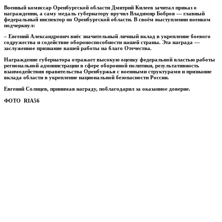
Военный комиссар Оренбургской области Дмитрий Килеев зачитал приказ о
награждении, а саму медаль губернатору вручил Владимир Бобров — главный
федеральный инспектор по Оренбургской области. В своём выступлении военком
подчеркнул:
– Евгений Александрович внёс значительный личный вклад в укрепление боевого
содружества и содействие обороноспособности нашей страны. Эта награда —
заслуженное признание вашей работы на благо Отечества.
Награждение губернатора отражает высокую оценку федеральной властью работы
региональной администрации в сфере оборонной политики, результативность
взаимодействия правительства Оренбуржья с военными структурами и признание
вклада области в укрепление национальной безопасности России.
Евгений Солнцев, принимая награду, поблагодарил за оказанное доверие.
ФОТО RIA56