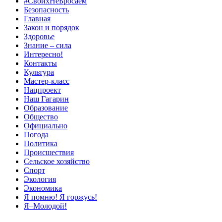
#СвоихНеБросаем
Безопасность
Главная
Закон и порядок
Здоровье
Знание – сила
Интересно!
Контакты
Культура
Мастер-класс
Нацпроект
Наш Гагарин
Образование
Общество
Официально
Погода
Политика
Происшествия
Сельское хозяйство
Спорт
Экология
Экономика
Я помню! Я горжусь!
Я–Молодой!