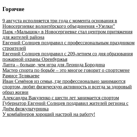
Горячие
9 августа исполняется три года с момента основания в
Новосергиевке волонтёрского объединения «Узелки”
Парк «Малышок» в Новосергиевке стал центром притяжения
для жителей района
Евгений Солнцев поздравил с профессиональным праздником
строителей
Евгений Солнцев поздравил с 209-летием со дня образования
пожарной охраны Оренбуржья
Лапта – больше, чем игра для Леонида Бородина
Мастер спорта по борьбе – это многое говорит о спортсмене
Рамисе Телякаеве
Иван Семёнов из семьи, где профессионально занимаются
спортом, любят физическую активность и всегда за здоровый
образ жизни
Александра Вакуленко с шести лет занимается спортом
Губернатор Евгений Солнцев поздравил жителей региона с
Днём физкультурника
У комбайнеров хороший настрой на работу!