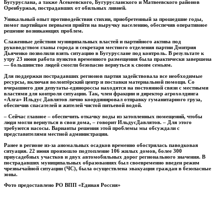
Бугуруслана, а также Асекеевского, Бугурусланского и Матвеевского районов
Оренбуржья, пострадавших от обильных ливней.
Уникальный опыт противодействия стихии, приобретенный за прошедшие годы,
помог партийцам первыми прийти на выручку населению, обеспечив оперативное
решение возникающих проблем.
Слаженные действия муниципальных властей и партийного актива под
руководством главы города и секретаря местного отделения партии Дмитрия
Дьяченко позволили взять ситуацию в Бугуруслане под контроль. В результате к
утру 23 июня работа пунктов временного размещения была практически завершена
— большинство людей смогли безопасно вернуться к своим семьям.
Для поддержки пострадавших регионов партия задействовала все необходимые
ресурсы, включая волонтёрский центр и поставки материальной помощи. Со
вчерашнего дня депутаты-единороссы находятся на постоянной связи с местными
властями для контроля ситуации. Так, член фракции и директор агрохолдинга
«Алга» Ильдус Давлятов лично координировал отправку гуманитарного груза,
обеспечив спасателей и жителей чистой питьевой водой.
– Сейчас главное – обеспечить откачку воды из затопленных помещений, чтобы
люди могли вернуться в свои дома, – говорит ИльдусДавлятов. – Для этого
требуются насосы. Варианты решения этой проблемы мы обсуждали с
представителями местной администрации.
Ранее в регионе из-за аномальных осадков временно обострилась паводковая
ситуация. 22 июня произошло подтопление 106 жилых домов, более 300
приусадебных участков и двух автомобильных дорог регионального значения. В
пострадавших муниципальных образованиях был своевременно введен режим
чрезвычайной ситуации (ЧС), была осуществлена эвакуация граждан в безопасные
зоны.
Фото предоставлено РО ВПП «Единая Россия»