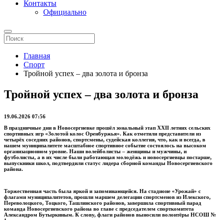
Контакты
Официально
Главная
Спорт
Тройной успех – два золота и бронза
Тройной успех – два золота и бронза
19.06.2026 07:56
В праздничные дни в Новосергиевке прошёл зональный этап XXII летних сельских
спортивных игр «Золотой колос Оренбуржья». Как отметили представители из
четырёх соседних районов, спортсмены, судейская коллегия, что, как и всегда, в
нашем муниципалитете масштабное спортивное событие состоялось на высоком
организационном уровне. Наши волейболисты – женщины и мужчины, и
футболисты, а в их числе были работающая молодёжь и новосергиевцы постарше,
выпускники школ, подтвердили статус лидера сборной команды Новосергиевского
района.
Торжественная часть была яркой и запоминающейся. На стадионе «Урожай» с
флагами муниципалитетов, прошли маршем делегации спортсменов из Илекского,
Переволоцкого, Тоцкого, Ташлинского районов, завершила спортивный парад
команда Новосергиевского района во главе с председателем спорткомитета
Александром Бутыркиным. К слову, флаги районов выносили волонтёры НСОШ №