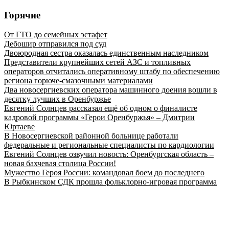
Горячие
От ГТО до семейных эстафет
Дебошир отправился под суд
Двоюродная сестра оказалась единственным наследником
Представители крупнейших сетей АЗС и топливных
операторов отчитались оперативному штабу по обеспечению
региона горюче‑смазочными материалами
Два новосергиевских оператора машинного доения вошли в
десятку лучших в Оренбуржье
Евгений Солнцев рассказал ещё об одном о финалисте
кадровой программы «Герои Оренбуржья» – Дмитрии
Юртаеве
В Новосергиевской районной больнице работали
федеральные и региональные специалисты по кардиологии
Евгений Солнцев озвучил новость: Оренбургская область –
новая бахчевая столица России!
Мужество Героя России: командовал боем до последнего
В Рыбкинском СДК прошла фольклорно-игровая программа