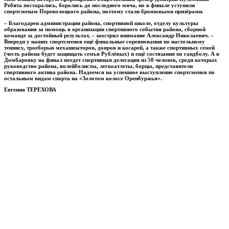
Ребята постарались, боролись до последнего мяча, но в финале уступили
спортсменам Переволоцкого района, поэтому стали бронзовыми призёрами.
– Благодарен администрации района, спортивной школе, отделу культуры
образования за помощь в организации спортивного события района, сборной
команде за достойный результат, – заострил внимание Александр Николаевич. –
Впереди у наших спортсменов ещё финальные соревнования по настольному
теннису, троеборью механизаторов, дояров и косарей, а также спортивных семей
(честь района будет защищать семья Рублёвых) и ещё состязания по гандболу. А в
Домбаровку на финал поедет спортивная делегация из 50 человек, среди которых
руководство района, волейболисты, легкоатлеты, борцы, представители
спортивного актива района. Надеемся на успешное выступление спортсменов по
остальным видам спорта на «Золотом колосе Оренбуржья».
Евгения ТЕРЕХОВА