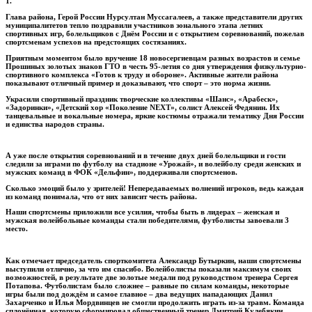
1.
Глава района, Герой России Нурсултан Муссагалеев, а также представители других
муниципалитетов тепло поздравили участников зонального этапа летних
спортивных игр, болельщиков с Днём России и с открытием соревнований, пожелав
спортсменам успехов на предстоящих состязаниях.
Приятным моментом было вручение 18 новосергиевцам разных возрастов и семье
Прошиных золотых знаков ГТО в честь 95-летия со дня утверждения физкультурно-
спортивного комплекса «Готов к труду и обороне». Активные жители района
показывают отличный пример и доказывают, что спорт – это норма жизни.
Украсили спортивный праздник творческие коллективы «Шанс», «Арабеск»,
«Задоринки», «Детский хор «Поколение NEXT», солист Алексей Федянин. Их
танцевальные и вокальные номера, яркие костюмы отражали тематику Дня России
и единства народов страны.
А уже после открытия соревнований и в течение двух дней болельщики и гости
следили за играми по футболу на стадионе «Урожай», и волейболу среди женских и
мужских команд в ФОК «Дельфин», поддерживали спортсменов.
Сколько эмоций было у зрителей! Непередаваемых волнений игроков, ведь каждая
из команд понимала, что от них зависит честь района.
Наши спортсмены приложили все усилия, чтобы быть в лидерах – женская и
мужская волейбольные команды стали победителями, футболисты завоевали 3
место.
Как отмечает председатель спорткомитета Александр Бутыркин, наши спортсмены
выступили отлично, за что им спасибо. Волейболисты показали максимум своих
возможностей, в результате две золотые медали под руководством тренера Сергея
Потапова. Футболистам было сложнее – равные по силам команды, некоторые
игры были под дождём и самое главное – два ведущих нападающих Данил
Захарченко и Илья Мордвинцев не смогли продолжить играть из-за травм. Команда
сплочённая, которую сформировал общественный тренер Дмитрий Кулебякин.