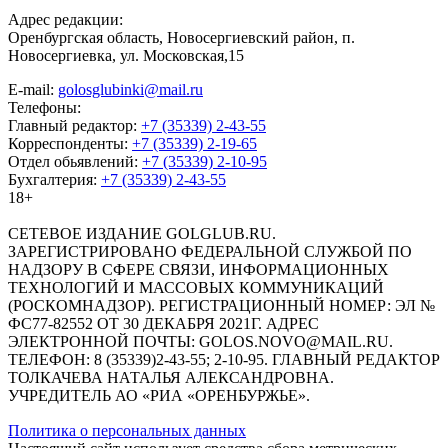
Адрес редакции:
Оренбургская область, Новосергиевский район, п.
Новосергиевка, ул. Московская,15
E-mail:
golosglubinki@mail.ru
Телефоны:
Главный редактор:
+7 (35339) 2-43-55
Корреспонденты:
+7 (35339) 2-19-65
Отдел обьявлений:
+7 (35339) 2-10-95
Бухгалтерия:
+7 (35339) 2-43-55
18+
СЕТЕВОЕ ИЗДАНИЕ GOLGLUB.RU.
ЗАРЕГИСТРИРОВАНО ФЕДЕРАЛЬНОЙ СЛУЖБОЙ ПО
НАДЗОРУ В СФЕРЕ СВЯЗИ, ИНФОРМАЦИОННЫХ
ТЕХНОЛОГИЙ И МАССОВЫХ КОММУНИКАЦИЙ
(РОСКОМНАДЗОР). РЕГИСТРАЦИОННЫЙ НОМЕР: ЭЛ №
ФС77-82552 ОТ 30 ДЕКАБРЯ 2021Г. АДРЕС
ЭЛЕКТРОННОЙ ПОЧТЫ: GOLOS.NOVO@MAIL.RU.
ТЕЛЕФОН: 8 (35339)2-43-55; 2-10-95. ГЛАВНЫЙ РЕДАКТОР
ТОЛКАЧЕВА НАТАЛЬЯ АЛЕКСАНДРОВНА.
УЧРЕДИТЕЛЬ АО «РИА «ОРЕНБУРЖЬЕ».
Политика о персональных данных