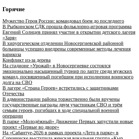
Горячие
Мужество Героя России: командовал боем до последнего
В Рыбкинском СДК прошла фольклорно-игровая программа
Евгений Солнцев принял участие в открытии детского лагеря
«Заря»
В хирургическом отделении Новосергиевской районной
больницы успешно внедрены современные методы лечения
варикоза
Конфликт из-за дерева
На стадионе «Урожай» в Новосергиевке состоялся
эмоционально насыщенный турнир по лапте среди мужских
команд, посвященный погибшим при исполнении воинского
долга на СВО
В лагере «Страна Героев» встретились с защитниками
Отечества
В администрации района торжественно были вручены
государственные награды двум участникам СВО и трём
семьям героев, погибших в ходе специальной военной
операции
В парке «Молодёжный» Движение Первых запустили новые
проект «Первые во дворе»
На «Сабантуе-2026 в рамках проекта «Лето в парке» в
Сорочинске выступила женская вокальная группа «Кыр