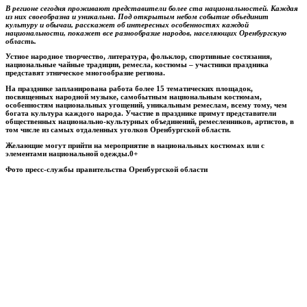
В регионе сегодня проживают представители более ста национальностей. Каждая
из них своеобразна и уникальна. Под открытым небом событие объединит
культуру и обычаи, расскажет об интересных особенностях каждой
национальности, покажет все разнообразие народов, населяющих Оренбургскую
область.
Устное народное творчество, литература, фольклор, спортивные состязания,
национальные чайные традиции, ремесла, костюмы – участники праздника
представят этническое многообразие региона.
На празднике запланирована работа более 15 тематических площадок,
посвященных народной музыке, самобытным национальным костюмам,
особенностям национальных угощений, уникальным ремеслам, всему тому, чем
богата культура каждого народа. Участие в празднике примут представители
общественных национально-культурных объединений, ремесленников, артистов, в
том числе из самых отдаленных уголков Оренбургской области.
Желающие могут прийти на мероприятие в национальных костюмах или с
элементами национальной одежды.0+
Фото пресс-службы правительства Оренбургской области