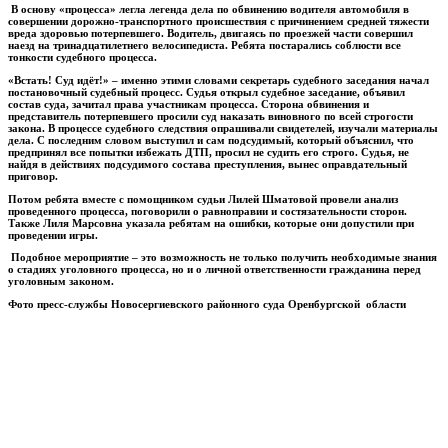
В основу «процесса» легла легенда дела по обвинению водителя автомобиля в
совершении дорожно-транспортного происшествия с причинением средней тяжести
вреда здоровью потерпевшего. Водитель, двигаясь по проезжей части совершил
наезд на тринадцатилетнего велосипедиста. Ребята постарались соблюсти все
тонкости судебного процесса.
«Встать! Суд идёт!» – именно этими словами секретарь судебного заседания начал
постановочный судебный процесс. Судья открыл судебное заседание, объявил
состав суда, зачитал права участникам процесса. Сторона обвинения и
представитель потерпевшего просили суд наказать виновного по всей строгости
закона. В процессе судебного следствия опрашивали свидетелей, изучали материалы
дела. С последним словом выступил и сам подсудимый, который объяснил, что
предпринял все попытки избежать ДТП, просил не судить его строго. Судья, не
найдя в действиях подсудимого состава преступления, вынес оправдательный
приговор.
Потом ребята вместе с помощником судьи Лилей Шматовой провели анализ
проведенного процесса, поговорили о равноправии и состязательности сторон.
Также Лиля Марсовна указала ребятам на ошибки, которые они допустили при
проведении игры.
Подобное мероприятие – это возможность не только получить необходимые знания
о стадиях уголовного процесса, но и о личной ответственности гражданина перед
уголовным законом.
Фото пресс-службы Новосергиевского районного суда Оренбургской области