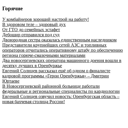
Горячие
У комбайнеров хороший настрой на работу!
В здоровом теле – здоровый дух
От ГТО до семейных эстафет
Дебошир отправился под суд
Двоюродная сестра оказалась единственным наследником
Представители крупнейших сетей АЗС и топливных
операторов отчитались оперативному штабу по обеспечению
региона горюче‑смазочными материалами
Два новосергиевских оператора машинного доения вошли в
десятку лучших в Оренбуржье
Евгений Солнцев рассказал ещё об одном о финалисте
кадровой программы «Герои Оренбуржья» – Дмитрии
Юртаеве
В Новосергиевской районной больнице работали
федеральные и региональные специалисты по кардиологии
Евгений Солнцев озвучил новость: Оренбургская область –
новая бахчевая столица России!