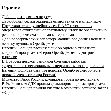
Горячие
Дебошир отправился под суд
Двоюродная сестра оказалась единственным наследником
Представители крупнейших сетей АЗС и топливных
операторов отчитались оперативному штабу по обеспечению
региона горюче‑смазочными материалами
Два новосергиевских оператора машинного доения вошли в
десятку лучших в Оренбуржье
Евгений Солнцев рассказал ещё об одном о финалисте
кадровой программы «Герои Оренбуржья» – Дмитрии
Юртаеве
В Новосергиевской районной больнице работали
федеральные и региональные специалисты по кардиологии
Евгений Солнцев озвучил новость: Оренбургская область –
новая бахчевая столица России!
Мужество Героя России: командовал боем до последнего
В Рыбкинском СДК прошла фольклорно-игровая программа
Евгений Солнцев принял участие в открытии детского лагеря
«Заря»