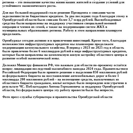
региона – это повышение качества жизни наших жителей и создание условий для
устойчивого экономического роста.
Для нас большой поддержкой стало решение Президента о списании части
задолженности по бюджетным кредитам. За два последних года благодаря этому в
Оренбургской области было списано более 3,7 млрд рублей. Высвобожденные
средства были направлены на поддержку участников специальной военной
операции и членов их семей, а также на модернизацию систем ЖКХ в
муниципальных образованиях региона. Работу в этом направлении планируем
продолжить.
Оренбуржье сегодня активно и в привлечении инвестиций. Кроме того, благодаря
возможностям инфраструктурных кредитов мы планомерно продолжаем
модернизацию коммунального хозяйства. В период с 2023 по 2025 год в область
было привлечено более 6 миллиардов рублей в виде инфраструктурных кредитов,
которые были направлены на комплексную жилую застройку областного центра и
развитие особой экономической зоны.
Доложил Министру финансов РФ, что важным для области по-прежнему остаётся
вопрос ликвидации последствий масштабного паводка 2024 года. Правительством
Российской Федерации было принято решение о выделении 850 миллионов рублей
из федерального бюджета на восстановление автомобильных дорог и более 1
миллиарда 200 миллионов рублей – на возмещение средств, выплаченных из
областного бюджета гражданам, жильё которых было повреждено или утрачено в
результате ЧС. Поблагодарил Антона Германовича за поддержку Оренбургской
области, без федерального центра эту работу провести было бы непросто.
Фото пресс-службы губернатора и
правительства Оренбургской области