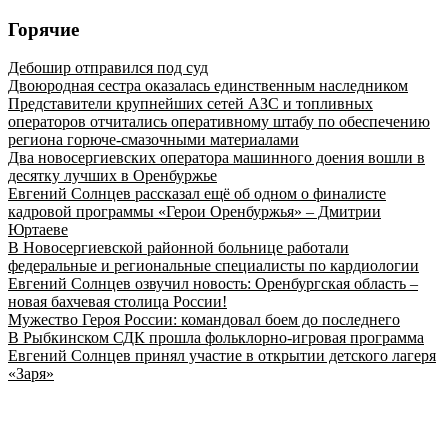
Горячие
Дебошир отправился под суд
Двоюродная сестра оказалась единственным наследником
Представители крупнейших сетей АЗС и топливных
операторов отчитались оперативному штабу по обеспечению
региона горюче‑смазочными материалами
Два новосергиевских оператора машинного доения вошли в
десятку лучших в Оренбуржье
Евгений Солнцев рассказал ещё об одном о финалисте
кадровой программы «Герои Оренбуржья» – Дмитрии
Юртаеве
В Новосергиевской районной больнице работали
федеральные и региональные специалисты по кардиологии
Евгений Солнцев озвучил новость: Оренбургская область –
новая бахчевая столица России!
Мужество Героя России: командовал боем до последнего
В Рыбкинском СДК прошла фольклорно-игровая программа
Евгений Солнцев принял участие в открытии детского лагеря
«Заря»