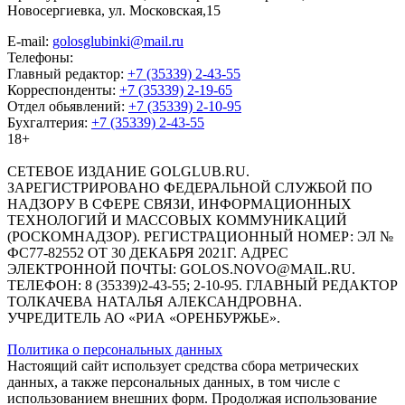
Новосергиевка, ул. Московская,15
E-mail:
golosglubinki@mail.ru
Телефоны:
Главный редактор:
+7 (35339) 2-43-55
Корреспонденты:
+7 (35339) 2-19-65
Отдел обьявлений:
+7 (35339) 2-10-95
Бухгалтерия:
+7 (35339) 2-43-55
18+
СЕТЕВОЕ ИЗДАНИЕ GOLGLUB.RU.
ЗАРЕГИСТРИРОВАНО ФЕДЕРАЛЬНОЙ СЛУЖБОЙ ПО
НАДЗОРУ В СФЕРЕ СВЯЗИ, ИНФОРМАЦИОННЫХ
ТЕХНОЛОГИЙ И МАССОВЫХ КОММУНИКАЦИЙ
(РОСКОМНАДЗОР). РЕГИСТРАЦИОННЫЙ НОМЕР: ЭЛ №
ФС77-82552 ОТ 30 ДЕКАБРЯ 2021Г. АДРЕС
ЭЛЕКТРОННОЙ ПОЧТЫ: GOLOS.NOVO@MAIL.RU.
ТЕЛЕФОН: 8 (35339)2-43-55; 2-10-95. ГЛАВНЫЙ РЕДАКТОР
ТОЛКАЧЕВА НАТАЛЬЯ АЛЕКСАНДРОВНА.
УЧРЕДИТЕЛЬ АО «РИА «ОРЕНБУРЖЬЕ».
Политика о персональных данных
Настоящий сайт использует средства сбора метрических
данных, а также персональных данных, в том числе с
использованием внешних форм. Продолжая использование