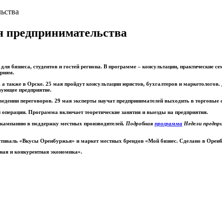
ьства
я предпринимательства
ля бизнеса, студентов и гостей региона. В программе – консультации, практические се
триям.
, а также в Орске. 25 мая пройдут консультации юристов, бухгалтеров и маркетологов
вующее предприятие.
ведении переговоров. 29 мая эксперты научат предпринимателей выходить в торговые с
й операции. Программа включает теоретические занятия и выезды на предприятия.
 кампанию в поддержку местных производителей.
Подробная
программа
Недели предпр
тиваль «Вкусы Оренбуржья» и маркет местных брендов «Мой бизнес. Сделано в Орен
ная и конкурентная экономика».