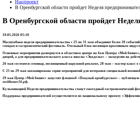
Нацпроект
В Оренбургской области пройдет Неделя предпринимател
В Оренбургской области пройдет Недел
19.05.2026 05:10
Масштабная неделя предпринимательства с 25 по 31 мая объединит более 20 событий д
стендап и гастрономический фестиваль. Отельный блок посвящен креативным индус
Основные мероприятия развернутся в областном центре на базе Центра «Мой бизнес»
дверей, а для предпринимательского класса школы «Экодолье» – экскурсию на дейст
26 мая состоится семинар, посвященный наружной рекламе, 28 мая – мастер-класс о 
С 25 по 29 мая запланирована серия мероприятий для ветеранов специальной военно
29 мая Центр «Мой бизнес» запустит флешмоб «Покупай оренбургское» – публичную
мойбизнес56.рф.
Кульминацией Недели предпринимательства станут ежегодный гастрономический фес
Поддержка предпринимателей осуществляется по национальному проекту «Эффектив