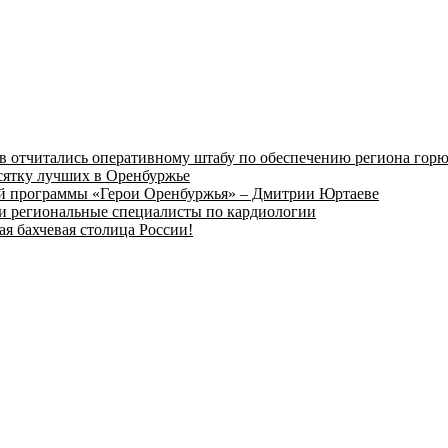
в отчитались оперативному штабу по обеспечению региона гор
сятку лучших в Оренбуржье
вой программы «Герои Оренбуржья» – Дмитрии Юртаеве
и региональные специалисты по кардиологии
ая бахчевая столица России!