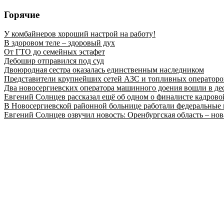
Горячие
У комбайнеров хороший настрой на работу!
В здоровом теле – здоровый дух
От ГТО до семейных эстафет
Дебошир отправился под суд
Двоюродная сестра оказалась единственным наследником
Представители крупнейших сетей АЗС и топливных операторо
Два новосергиевских оператора машинного доения вошли в де
Евгений Солнцев рассказал ещё об одном о финалисте кадро
В Новосергиевской районной больнице работали федеральные 
Евгений Солнцев озвучил новость: Оренбургская область – нов