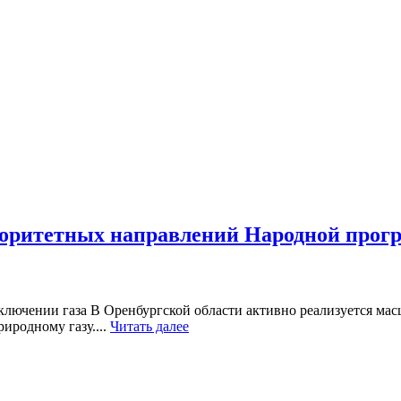
иоритетных направлений Народной прог
ключении газа В Оренбургской области активно реализуется ма
иродному газу....
Читать далее