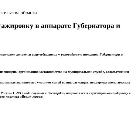
тельства области
ажировку в аппарате Губернатора и
ставником является вице-губернатор – руководитель аппарата Губернатора и
е посвящены организации наставничества на муниципальной службе, автоматизации
портивные активности с участием семей военнослужащих, поддержка экологических
России. С 2017 года служит в Росгвардии, направлялся в служебную командировку в
ого проекта «Время героев».