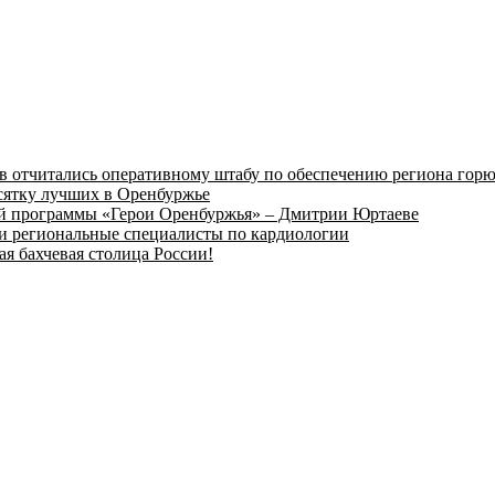
в отчитались оперативному штабу по обеспечению региона гор
сятку лучших в Оренбуржье
вой программы «Герои Оренбуржья» – Дмитрии Юртаеве
и региональные специалисты по кардиологии
ая бахчевая столица России!