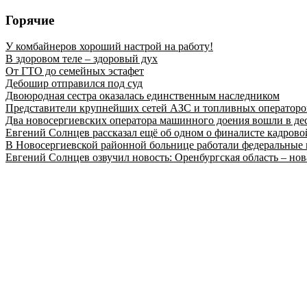
Горячие
У комбайнеров хороший настрой на работу!
В здоровом теле – здоровый дух
От ГТО до семейных эстафет
Дебошир отправился под суд
Двоюродная сестра оказалась единственным наследником
Представители крупнейших сетей АЗС и топливных операторо
Два новосергиевских оператора машинного доения вошли в де
Евгений Солнцев рассказал ещё об одном о финалисте кадро
В Новосергиевской районной больнице работали федеральные 
Евгений Солнцев озвучил новость: Оренбургская область – нов