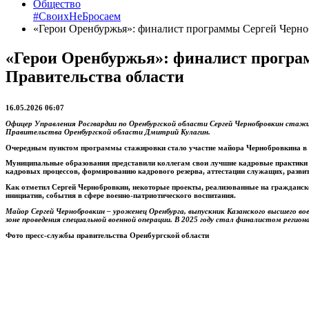
Общество
#СвоихНеБросаем
«Герои Оренбуржья»: финалист программы Сергей Черноб
«Герои Оренбуржья»: финалист програ
Правительства области
16.05.2026 06:07
Офицер Управления Росгвардии по Оренбургской области Сергей Чернобровкин стажи
Правительства Оренбургской области Дмитрий Кулагин.
Очередным пунктом программы стажировки стало участие майора Чернобровкина в 
Муниципальные образования представили коллегам свои лучшие кадровые практики за
кадровых процессов, формированию кадрового резерва, аттестации служащих, разви
Как отметил Сергей Чернобровкин, некоторые проекты, реализованные на гражданск
инициатив, события в сфере военно-патриотического воспитания.
Майор Сергей Чернобровкин – уроженец Оренбурга, выпускник Казанского высшего вое
зоне проведения специальной военной операции. В 2025 году стал финалистом реги
Фото пресс-службы правительства Оренбургской области