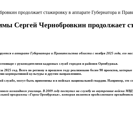
ровкин продолжает стажировку в аппарате Губернатора и Прави
ммы Сергей Чернобровкин продолжает ст
руется в аппарате Губернатора и Правительства области с ноября 2025 года, его на
семинаре с руководителями кадровых служб городов и районов Оренбуржья.
 2025 год. Всего по региону в прошлом году реализовано более 90 проектов, которы
тию корпоративной культуры и другим направлениям.
ой службе, могут быть применены и в войсках национальной гвардии. Например, это с
нного командного училища. В 2009 году поступил на службу во внутренние войска МВД 
ональной программы «Герои Оренбуржья», которая является продолжением президентск