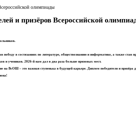
 Всероссийской олимпиады
елей и призёров Всероссийской олимпиа
кольников.
 победу в состязаниях по литературе, обществознанию и информатике, а также став 
ков и учеников. 2026-й нам дал в два раза больше призовых мест.
 на ВсОШ – это важная ступенька в будущей карьере. Диплом победителя и призёра да
иона!