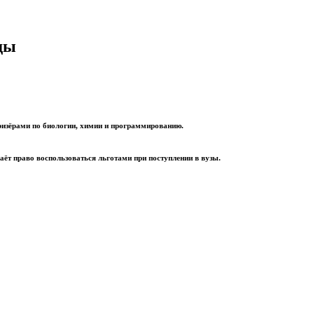
ды
призёрами по биологии, химии и программированию.
ёт право воспользоваться льготами при поступлении в вузы.