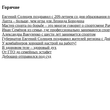
Горячие
Евгений Солнцев поздравил с 209-летием со дня образования
Лапта – больше, чем игра для Леонида Бородина
Мастер спорта по борьбе – это многое говорит о спортсмене Ра
Иван Семёнов из семьи, где профессионально занимаются спор
Александра Вакуленко с шести лет занимается спортом
Губернатор Евгений Солнцев поздравил жителей региона с Дн
У комбайнеров хороший настрой на работу!
В здоровом теле – здоровый дух
От ГТО до семейных эстафет
Дебошир отправился под суд