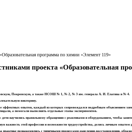
«Образовательная программа по химии «Элемент 119»
стниками проекта «Образовательная про
вскую, Покровскую, а также НСОШ № 1, № 2, № 3 им. генерала А. И. Елагина и № 4.
влекательную викторину.
 эффектных опытов, каждый из которых сопровождался подробным объяснением химиче
людали, а помогали выполнять отдельные этапы экспериментов.‍
: дети научились правильному обращению с реактивами и оборудованием, чтобы заняти
нув важность этой профессии и возможности трудоустройства, делясь личным опытом 
на практике познакомились с типичными процессами окисления-восстановления, образ