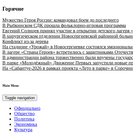
Горячие
Мужество Героя России: командовал боем до последнего
В Рыбкинском СДК прошла фольклорно-игровая программа
Евгений Солнцев принял участие в открытии детского лагеря 
В хирургическом отделении Новосергиевской районной больн
Конфликт из-за дерева
На стадионе «Урожай» в Новосергиевке состоялся эмоционал
В лагере «Страна Героев» встретились с защитниками Отечест
В администрации района торжественно были вручены государс
В парке «Молодёжный» Движение Первых запустили новые пр
На «Сабантуе-2026 в рамках проекта «Лето в парке» в Сороч
Main Menu
Toggle navigation
Официально
Общество
Политика
Экономика
Культура