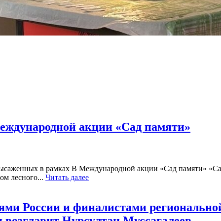
Международной акции «Сад памяти»
 высаженных в рамках В Международной акции «Сад памяти» «Са
м лесного...
Читать далее
оями России и финалистами регионально
 возглавит Нурсултан Муссагалеев