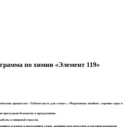
грамма по химии «Элемент 119»
ских процессов: «Зубная паста для слона», «Фараоновы змейки», горение серы и
я проходили безопасно и продуктивно.
работы в пищевой отрасли.
ованием осадков и выделением газов, активностью металлов и другими важными