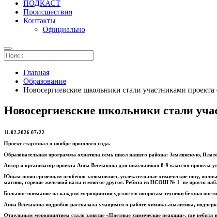
ПОДКАСТ
Происшествия
Контакты
Официально
Главная
Образование
Новосергиевские школьники стали участниками проекта 
Новосергиевские школьники стали уча
11.02.2026 07:22
Проект стартовал в ноябре прошлого года.
Образовательная программа охватила семь школ нашего района: Землянскую, Плато
Автор и организатор проекта Анна Венчакова для школьников 8-9 классов провела у
Юным новосергиевцам особенно запомнились увлекательные химические шоу, полные
магния, горение железной ваты и многое другое. Ребята из НСОШ № 1 не просто наб
Большое внимание на каждом мероприятии уделяется вопросам техники безопасности
Анна Венчакова подробно рассказала учащимся о работе химика-аналитика, подчерк
Отдельным мероприятием стало занятие «Цветные химические реакции», где ребята 