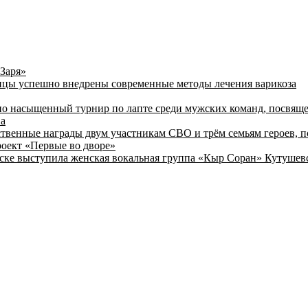
«Заря»
ицы успешно внедрены современные методы лечения варикоза
ьно насыщенный турнир по лапте среди мужских команд, посвя
ва
твенные награды двум участникам СВО и трём семьям героев, 
оект «Первые во дворе»
инске выступила женская вокальная группа «Кыр Соран» Кутуше