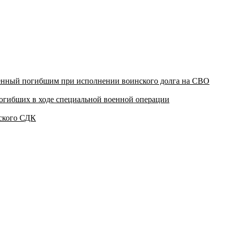
щенный погибшим при исполнении воинского долга на СВО
погибших в ходе специальной военной операции
вского СДК