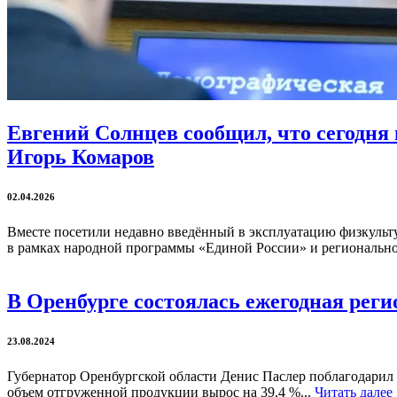
Евгений Солнцев сообщил, что сегодн
Игорь Комаров
02.04.2026
Вместе посетили недавно введённый в эксплуатацию физкульту
в рамках народной программы «Единой России» и регионально
В Оренбурге состоялась ежегодная ре
23.08.2024
Губернатор Оренбургской области Денис Паслер поблагодарил 
объем отгруженной продукции вырос на 39,4 %...
Читать далее