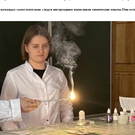
 в командах самостоятельно следуя инструкциям выполняли химические опыты.Они отл