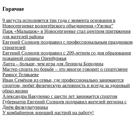
Горячие
9 августа исполняется три года с момента основания в
Новосергиевке волонтёрского объединения «Узелки”
Парк «Малышок» в Новосергиевке стал центром притяжения
для жителей района
Евгений Солнцев поздравил с профессиональным праздником
строителей
Евгений Солнцев поздравил с 209-летием со дня образования
пожарной охраны Оренбуржья
Лапта – больше, чем игра для Леонида Бородина
Мастер спорта по борьбе – это многое говорит о спортсмене
Рамисе Телякаеве
Иван Семёнов из семьи, где профессионально занимаются
спортом, любят физическую активность и всегда за здоровый
образ жизни
Александра Вакуленко с шести лет занимается спортом
Губернатор Евгений Солнцев поздравил жителей региона с
Днём физкультурника
У комбайнеров хороший настрой на работу!