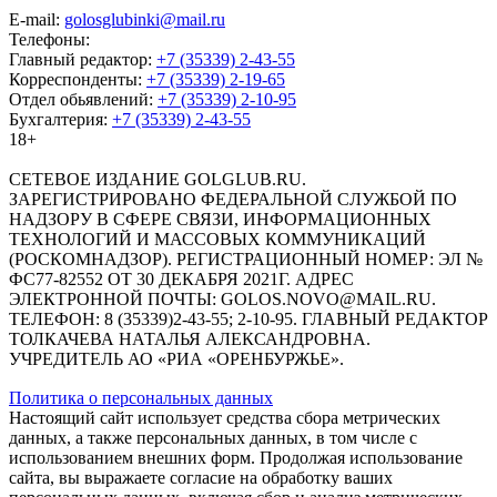
E-mail:
golosglubinki@mail.ru
Телефоны:
Главный редактор:
+7 (35339) 2-43-55
Корреспонденты:
+7 (35339) 2-19-65
Отдел обьявлений:
+7 (35339) 2-10-95
Бухгалтерия:
+7 (35339) 2-43-55
18+
СЕТЕВОЕ ИЗДАНИЕ GOLGLUB.RU.
ЗАРЕГИСТРИРОВАНО ФЕДЕРАЛЬНОЙ СЛУЖБОЙ ПО
НАДЗОРУ В СФЕРЕ СВЯЗИ, ИНФОРМАЦИОННЫХ
ТЕХНОЛОГИЙ И МАССОВЫХ КОММУНИКАЦИЙ
(РОСКОМНАДЗОР). РЕГИСТРАЦИОННЫЙ НОМЕР: ЭЛ №
ФС77-82552 ОТ 30 ДЕКАБРЯ 2021Г. АДРЕС
ЭЛЕКТРОННОЙ ПОЧТЫ: GOLOS.NOVO@MAIL.RU.
ТЕЛЕФОН: 8 (35339)2-43-55; 2-10-95. ГЛАВНЫЙ РЕДАКТОР
ТОЛКАЧЕВА НАТАЛЬЯ АЛЕКСАНДРОВНА.
УЧРЕДИТЕЛЬ АО «РИА «ОРЕНБУРЖЬЕ».
Политика о персональных данных
Настоящий сайт использует средства сбора метрических
данных, а также персональных данных, в том числе с
использованием внешних форм. Продолжая использование
сайта, вы выражаете согласие на обработку ваших