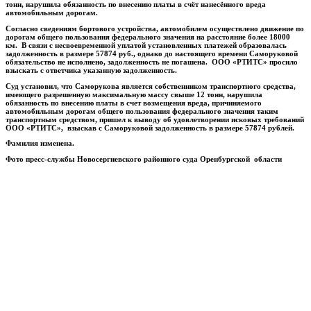
тонн, нарушила обязанность по внесению платы в счёт нанесённого вреда
автомобильным дорогам.
Согласно сведениям бортового устройства, автомобилем осуществлено движение по
дорогам общего пользования федерального значения на расстояние более 18000
км. В связи с несвоевременной уплатой установленных платежей образовалась
задолженность в размере 57874 руб., однако до настоящего времени Саморуковой
обязательство не исполнено, задолженность не погашена. ООО «РТИТС» просило
взыскать с ответчика указанную задолженность.
Суд установил, что Саморукова является собственником транспортного средства,
имеющего разрешенную максимальную массу свыше 12 тонн, нарушила
обязанность по внесению платы в счет возмещения вреда, причиняемого
автомобильным дорогам общего пользования федерального значения таким
транспортным средством, пришел к выводу об удовлетворении исковых требований
ООО «РТИТС», взыскав с Саморуковой задолженность в размере 57874 рублей.
Фамилия изменена.
Фото пресс-службы Новосергиевского районного суда Оренбургской области