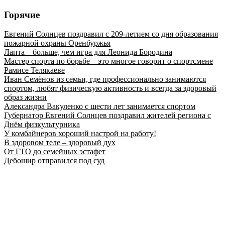
Горячие
Евгений Солнцев поздравил с 209-летием со дня образования
пожарной охраны Оренбуржья
Лапта – больше, чем игра для Леонида Бородина
Мастер спорта по борьбе – это многое говорит о спортсмене
Рамисе Телякаеве
Иван Семёнов из семьи, где профессионально занимаются
спортом, любят физическую активность и всегда за здоровый
образ жизни
Александра Вакуленко с шести лет занимается спортом
Губернатор Евгений Солнцев поздравил жителей региона с
Днём физкультурника
У комбайнеров хороший настрой на работу!
В здоровом теле – здоровый дух
От ГТО до семейных эстафет
Дебошир отправился под суд