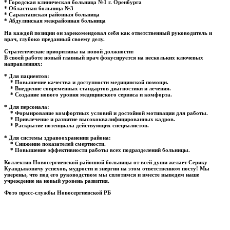
* Городская клиническая больница №1 г. Оренбурга
* Областная больница №3
* Саракташская районная больница
* Абдулинская межрайонная больница
На каждой позиции он зарекомендовал себя как ответственный руководитель и
врач, глубоко преданный своему делу.
Стратегические приоритивы на новой должности:
В своей работе новый главный врач фокусируется на нескольких ключевых
направлениях:
* Для пациентов:
* Повышение качества и доступности медицинской помощи.
* Внедрение современных стандартов диагностики и лечения.
* Создание нового уровня медицинского сервиса и комфорта.
* Для персонала:
* Формирование комфортных условий и достойной мотивации для работы.
* Привлечение и развитие высококвалифицированных кадров.
* Раскрытие потенциала действующих специалистов.
* Для системы здравоохранения района:
* Снижение показателей смертности.
* Повышение эффективности работы всех подразделений больницы.
Коллектив Новосергиевской районной больницы от всей души желает Серику
Куандыковичу успехов, мудрости и энергии на этом ответственном посту! Мы
уверены, что под его руководством мы сплотимся и вместе выведем наше
учреждение на новый уровень развития.
Фото пресс-службы Новосергиевской РБ