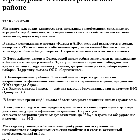
районе
23.10.2025 07:48
Мы видим, как важно заинтересовать школьников профессиями, связанными с
аграрной сферой, показать, что современное сельское хозяйство — это высокие
технологии, наука и перспективы.
В рамках регионального проекта «Кадры в АПК», который реализуется в составе
нацпроекта «Технологическое обеспечение продовольственной безопасности», в
этом году в области будет открыто 10 агротехнологических классов в 7 школах.
В Первомайском районе в Володарской школе ребята занимаются по направлению
«Генетика и селекция растений». Здесь установлено современное оборудование —
«умная теплица», гидропонная установка, цифровой микроскоп, лабораторные
наборы. Поддержку оказало ООО «Сергиевское».
В Новосергиевском районе в Лапазской школе открыты два класса по
направлению «Эффективное животноводство и современные корма», при участии
ООО «Армада Агро».
А в Электрозаводской школе — ещё два класса, оборудованные при поддержке КФХ
Одинцова В.В.
В ближайшее время ещё 4 школы области завершат оснащение новых агроклассов.
Важно, что в каждом из них предусмотрены выплаты стимулирующего характера
учителям, ведущим профильные дисциплины. Эти расходы
сельхозтоваропроизводители могут возместить до 95%, а затраты на оборудование
и ремонт — до 90%.
Мы создаём условия, чтобы молодые оренбуржцы могли с ранних лет
познакомиться с современным сельским хозяйством и сделать осознанный
профессиональный выбор.