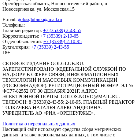
Оренбургская область, Новосергиевский район, п.
Новосергиевка, ул. Московская,15
E-mail:
golosglubinki@mail.ru
Телефоны:
Главный редактор:
+7 (35339) 2-43-55
Корреспонденты:
+7 (35339) 2-19-65
Отдел обьявлений:
+7 (35339) 2-10-95
Бухгалтерия:
+7 (35339) 2-43-55
18+
СЕТЕВОЕ ИЗДАНИЕ GOLGLUB.RU.
ЗАРЕГИСТРИРОВАНО ФЕДЕРАЛЬНОЙ СЛУЖБОЙ ПО
НАДЗОРУ В СФЕРЕ СВЯЗИ, ИНФОРМАЦИОННЫХ
ТЕХНОЛОГИЙ И МАССОВЫХ КОММУНИКАЦИЙ
(РОСКОМНАДЗОР). РЕГИСТРАЦИОННЫЙ НОМЕР: ЭЛ №
ФС77-82552 ОТ 30 ДЕКАБРЯ 2021Г. АДРЕС
ЭЛЕКТРОННОЙ ПОЧТЫ: GOLOS.NOVO@MAIL.RU.
ТЕЛЕФОН: 8 (35339)2-43-55; 2-10-95. ГЛАВНЫЙ РЕДАКТОР
ТОЛКАЧЕВА НАТАЛЬЯ АЛЕКСАНДРОВНА.
УЧРЕДИТЕЛЬ АО «РИА «ОРЕНБУРЖЬЕ».
Политика о персональных данных
Настоящий сайт использует средства сбора метрических
данных, а также персональных данных, в том числе с