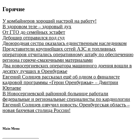
Горячие
У комбайнеров хороший настрой на работу!
В здоровом теле – здоровый дух
От ГТО до семейных эстафет
Дебошир отправился под суд
Двоюродная сестра оказалась единственным наследником
Представители крупнейших сетей АЗС и топливных
операторов отчитались оперативному штабу по обеспечению
региона горюче‑смазочными материалами
Два новосергиевских оператора машинного доения вошли в
десятку лучших в Оренбуржье
Евгений Солнцев рассказал ещё об одном о финалисте
кадровой программы «Герои Оренбуржья» – Дмитрии
Юртаеве
В Новосергиевской районной больнице работали
федеральные и региональные специалисты по кардиологии
Евгений Солнцев озвучил новость: Оренбургская область –
новая бахчевая столица России!
Main Menu