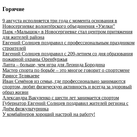
Горячие
9 августа исполняется три года с момента основания в
Новосергиевке волонтёрского объединения «Узелки”
Парк «Малышок» в Новосергиевке стал центром притяжения
для жителей района
Евгений Солнцев поздравил с профессиональным праздником
строителей
Евгений Солнцев поздравил с 209-летием со дня образования
пожарной охраны Оренбуржья
Лапта – больше, чем игра для Леонида Бородина
Мастер спорта по борьбе – это многое говорит о спортсмене
Рамисе Телякаеве
Иван Семёнов из семьи, где профессионально занимаются
спортом, любят физическую активность и всегда за здоровый
образ жизни
Александра Вакуленко с шести лет занимается спортом
Губернатор Евгений Солнцев поздравил жителей региона с
Днём физкультурника
У комбайнеров хороший настрой на работу!