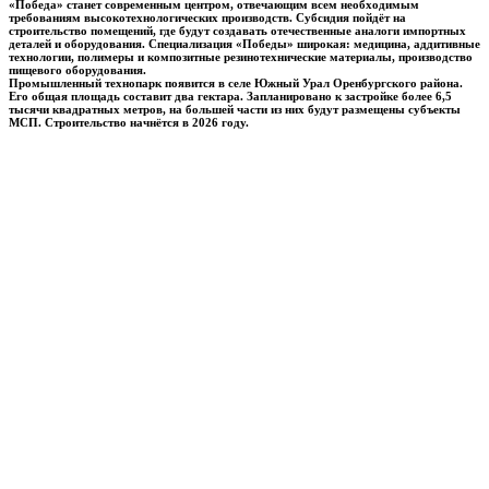
«Победа» станет современным центром, отвечающим всем необходимым
требованиям высокотехнологических производств. Субсидия пойдёт на
строительство помещений, где будут создавать отечественные аналоги импортных
деталей и оборудования. Специализация «Победы» широкая: медицина, аддитивные
технологии, полимеры и композитные резинотехнические материалы, производство
пищевого оборудования.
Промышленный технопарк появится в селе Южный Урал Оренбургского района.
Его общая площадь составит два гектара. Запланировано к застройке более 6,5
тысячи квадратных метров, на большей части из них будут размещены субъекты
МСП. Строительство начнётся в 2026 году.