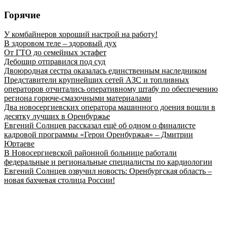
Горячие
У комбайнеров хороший настрой на работу!
В здоровом теле – здоровый дух
От ГТО до семейных эстафет
Дебошир отправился под суд
Двоюродная сестра оказалась единственным наследником
Представители крупнейших сетей АЗС и топливных
операторов отчитались оперативному штабу по обеспечению
региона горюче‑смазочными материалами
Два новосергиевских оператора машинного доения вошли в
десятку лучших в Оренбуржье
Евгений Солнцев рассказал ещё об одном о финалисте
кадровой программы «Герои Оренбуржья» – Дмитрии
Юртаеве
В Новосергиевской районной больнице работали
федеральные и региональные специалисты по кардиологии
Евгений Солнцев озвучил новость: Оренбургская область –
новая бахчевая столица России!