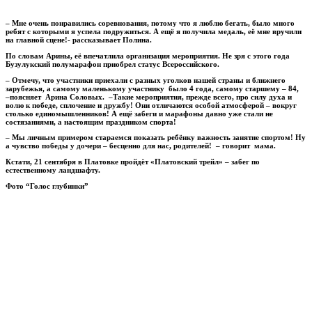
– Мне очень понравились соревнования, потому что я люблю бегать, было много
ребят с которыми я успела подружиться. А ещё я получила медаль, её мне вручили
на главной сцене!- рассказывает Полина.
По словам Арины, её впечатлила организация мероприятия. Не зря с этого года
Бузулукский полумарафон приобрел статус Всероссийского.
– Отмечу, что участники приехали с разных уголков нашей страны и ближнего
зарубежья, а самому маленькому участнику было 4 года, самому старшему – 84,
–поясняет Арина Соловых. –Такие мероприятия, прежде всего, про силу духа и
волю к победе, сплочение и дружбу! Они отличаются особой атмосферой – вокруг
столько единомышленников! А ещё забеги и марафоны давно уже стали не
состязаниями, а настоящим праздником спорта!
– Мы личным примером стараемся показать ребёнку важность занятие спортом! Ну
а чувство победы у дочери – бесценно для нас, родителей! – говорит мама.
Кстати, 21 сентября в Платовке пройдёт «Платовский трейл» – забег по
естественному ландшафту.
Фото “Голос глубинки”