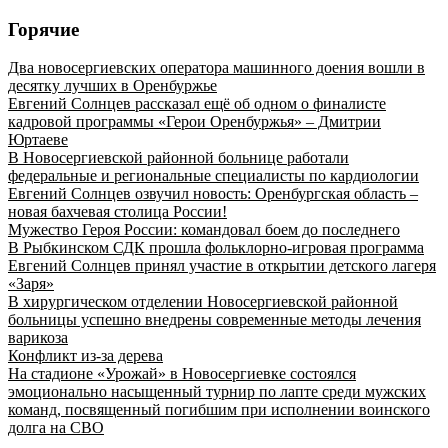
Горячие
Два новосергиевских оператора машинного доения вошли в
десятку лучших в Оренбуржье
Евгений Солнцев рассказал ещё об одном о финалисте
кадровой программы «Герои Оренбуржья» – Дмитрии
Юртаеве
В Новосергиевской районной больнице работали
федеральные и региональные специалисты по кардиологии
Евгений Солнцев озвучил новость: Оренбургская область –
новая бахчевая столица России!
Мужество Героя России: командовал боем до последнего
В Рыбкинском СДК прошла фольклорно-игровая программа
Евгений Солнцев принял участие в открытии детского лагеря
«Заря»
В хирургическом отделении Новосергиевской районной
больницы успешно внедрены современные методы лечения
варикоза
Конфликт из-за дерева
На стадионе «Урожай» в Новосергиевке состоялся
эмоционально насыщенный турнир по лапте среди мужских
команд, посвященный погибшим при исполнении воинского
долга на СВО