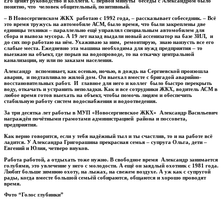
Его ценят руководство и коллеги. С первой минуты беседы с Александром было
понятно, что человек общительный, позитивный.
– В Новосергиевском ЖКХ работаю с 1992 года, – рассказывает собеседник. – Всё
это время тружусь на автомобиле АСМ, было время, что были закреплены две
единицы техники – параллельно ещё управлял специальным автомобилем для
сбора и вывоза мусора. А 19 лет назад выдали новый ассенизатор на базе ЗИЛ, и
до сих пор работаю на нём. Ухаживаю за ним, ремонтирую, знаю наизусть все его
слабые места. Ежедневно эта машина необходима для нужд предприятия – то
выезжаю на объект, где порыв на водопроводе, то на откачку центральной
канализации, ну или по заказам населения.
Александр вспоминает, как осенью, ночью, в дождь на Сергиевской произошла
авария, и подтапливало жилой дом. Он выехал вместе с бригадой аварийно-
восстановительных работ. И главное для него и коллег было быстро перекрыть
воду, откачать и устранить неполадки. Как и все сотрудники ЖКХ, водитель АСМ в
любое время готов выехать на объект, чтобы помочь людям и обеспечить
стабильную работу систем водоснабжения и водоотведения.
За три десятка лет работы в МУП «Новосергиевское ЖКХ» Александр Васильевич
награждён почётными грамотами администрацией района и поссовета,
предприятия.
Как верно говорится, если у тебя надёжный тыл и ты счастлив, то и на работе всё
ладится. У Александра Григорашина прекрасная семья – супруга Ольга, дети –
Евгений и Юлия, четверо внуков.
Работа работой, а отдыхать тоже нужно. В свободное время Александр занимается
голубями, это увлечение у него с молодости. А ещё он заядлый охотник с 1981 года.
Любит больше зимнюю охоту, на лыжах, на свежем воздухе. А уж как с супругой
рады, когда вместе большой семьёй собираются, общаются и хорошо проводят
время.
Фото “Голос глубинки”