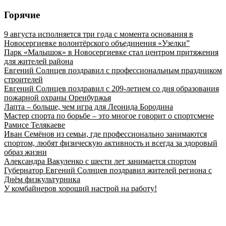
Горячие
9 августа исполняется три года с момента основания в
Новосергиевке волонтёрского объединения «Узелки”
Парк «Малышок» в Новосергиевке стал центром притяжения
для жителей района
Евгений Солнцев поздравил с профессиональным праздником
строителей
Евгений Солнцев поздравил с 209-летием со дня образования
пожарной охраны Оренбуржья
Лапта – больше, чем игра для Леонида Бородина
Мастер спорта по борьбе – это многое говорит о спортсмене
Рамисе Телякаеве
Иван Семёнов из семьи, где профессионально занимаются
спортом, любят физическую активность и всегда за здоровый
образ жизни
Александра Вакуленко с шести лет занимается спортом
Губернатор Евгений Солнцев поздравил жителей региона с
Днём физкультурника
У комбайнеров хороший настрой на работу!