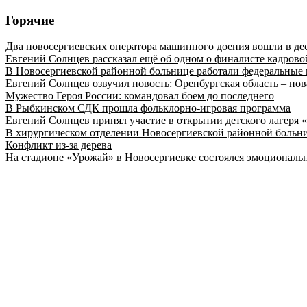
Горячие
Два новосергиевских оператора машинного доения вошли в де
Евгений Солнцев рассказал ещё об одном о финалисте кадро
В Новосергиевской районной больнице работали федеральные 
Евгений Солнцев озвучил новость: Оренбургская область – нов
Мужество Героя России: командовал боем до последнего
В Рыбкинском СДК прошла фольклорно-игровая программа
Евгений Солнцев принял участие в открытии детского лагеря 
В хирургическом отделении Новосергиевской районной больн
Конфликт из-за дерева
На стадионе «Урожай» в Новосергиевке состоялся эмоционал