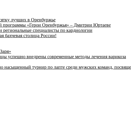
сятку лучших в Оренбуржье
вой программы «Герои Оренбуржья» – Дмитрии Юртаеве
и региональные специалисты по кардиологии
ая бахчевая столица России!
«Заря»
ицы успешно внедрены современные методы лечения варикоза
ьно насыщенный турнир по лапте среди мужских команд, посвя