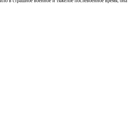
ло в страшное военное и тяжёлое послевоенное время, она