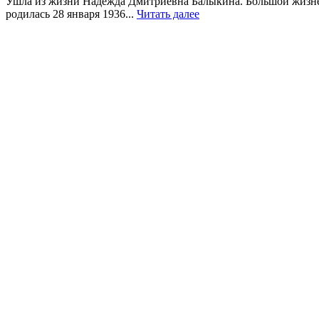
Ушла из жизни Надежда Дмитриевна Балыкина. Большой жизненн
родилась 28 января 1936...
Читать далее