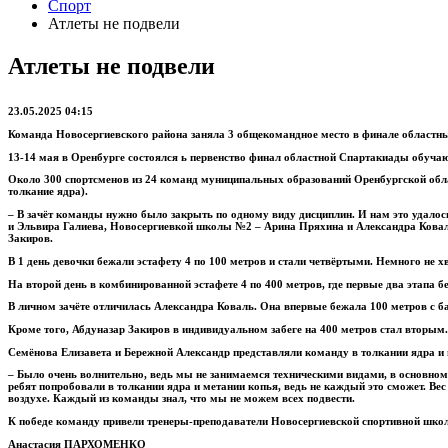
Спорт
Атлеты не подвели
Атлеты не подвели
23.05.2025 04:15
Команда Новосергиевского района заняла 3 общекомандное место в финале областны
13-14 мая в Оренбурге состоялся ь первенство финал областной Спартакиады обуча
Около 300 спортсменов из 24 команд муниципальных образований Оренбургской облас
толкание ядра).
– В зачёт команды нужно было закрыть по одному виду дисциплин. И нам это удалос
и Эльвира Галиева, Новосергиевкой школы №2 – Арина Пряхина и Александра Ковал
Закиров.
В 1 день девочки бежали эстафету 4 по 100 метров и стали четвёртыми. Немного не 
На второй день в комбинированной эстафете 4 по 400 метров, где первые два этапа
В личном зачёте отличилась Александра Коваль. Она впервые бежала 100 метров с б
Кроме того, Абдуназар Закиров в индивидуальном забеге на 400 метров стал вторым.
Семёнова Елизавета и Бережной Александр представляли команду в толкании ядра и 
– Было очень волнительно, ведь мы не занимаемся техническими видами, в основном,
ребят попробовали в толкании ядра и метании копья, ведь не каждый это сможет. Вес 
воздухе. Каждый из команды знал, что мы не можем всех подвести.
К победе команду привели тренеры-преподаватели Новосергиевской спортивной шко
Анастасия ПАРХОМЕНКО