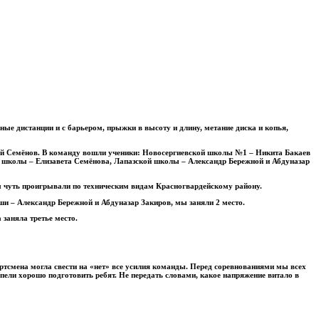
ые дистанции и с барьером, прыжки в высоту и длину, метание диска и копья,
ерий Семёнов. В команду вошли ученики: Новосергиевской школы №1 – Никита Бакаев
 школы – Елизавета Семёнова, Лапазской школы – Александр Бережной и Абдуназар
 мы чуть проигрывали по техническим видам Красногвардейскому району.
ши – Александр Бережной и Абдуназар Закиров, мы заняли 2 место.
заняла третье место.
ортсмена могла свести на «нет» все усилия команды. Перед соревнованиями мы всех
успели хорошо подготовить ребят. Не передать словами, какое напряжение витало в