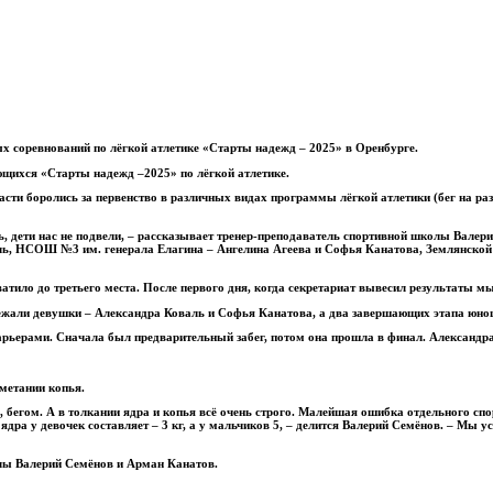
х соревнований по лёгкой атлетике «Старты надежд – 2025» в Оренбурге.
ющихся «Старты надежд –2025» по лёгкой атлетике.
ти боролись за первенство в различных видах программы лёгкой атлетики (бег на разн
ь, дети нас не подвели, – рассказывает тренер-преподаватель спортивной школы Вал
ь, НСОШ №3 им. генерала Елагина – Ангелина Агеева и Софья Канатова, Землянской
хватило до третьего места. После первого дня, когда секретариат вывесил результаты
 бежали девушки – Александра Коваль и Софья Канатова, а два завершающих этапа юно
арьерами. Сначала был предварительный забег, потом она прошла в финал. Александра 
метании копья.
 бегом. А в толкании ядра и копья всё очень строго. Малейшая ошибка отдельного сп
ядра у девочек составляет – 3 кг, а у мальчиков 5, – делится Валерий Семёнов. – Мы 
лы Валерий Семёнов и Арман Канатов.