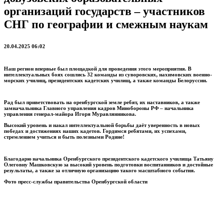
организаций государств – участников
СНГ по географии и смежным наукам
20.04.2025 06:02
Наш регион впервые был площадкой для проведения этого мероприятия. В
интеллектуальных боях сошлись 32 команды из суворовских, нахимовских военно-
морских училищ, президентских кадетских училищ, а также команды Белоруссии.
Рад был приветствовать на оренбургской земле ребят, их наставников, а также
замначальника Главного управления кадров Минобороны РФ – начальника
управления генерал-майора Игоря Муравлянникова.
Высокий уровень и накал интеллектуальной борьбы даёт уверенность в новых
победах и достижениях наших кадетов. Гордимся ребятами, их успехами,
стремлением учиться и быть полезными Родине!
Благодарю начальника Оренбургского президентского кадетского училища Татьяну
Олеговну Машковскую за высокий уровень подготовки воспитанников и достойные
результаты, а также за отличную организацию такого масштабного события.
Фото пресс-службы правительства Оренбургской области