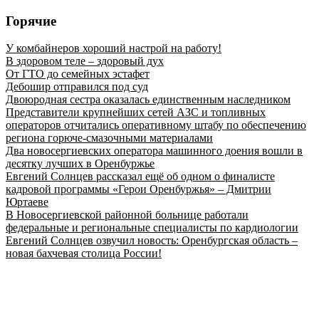
Горячие
У комбайнеров хороший настрой на работу!
В здоровом теле – здоровый дух
От ГТО до семейных эстафет
Дебошир отправился под суд
Двоюродная сестра оказалась единственным наследником
Представители крупнейших сетей АЗС и топливных
операторов отчитались оперативному штабу по обеспечению
региона горюче‑смазочными материалами
Два новосергиевских оператора машинного доения вошли в
десятку лучших в Оренбуржье
Евгений Солнцев рассказал ещё об одном о финалисте
кадровой программы «Герои Оренбуржья» – Дмитрии
Юртаеве
В Новосергиевской районной больнице работали
федеральные и региональные специалисты по кардиологии
Евгений Солнцев озвучил новость: Оренбургская область –
новая бахчевая столица России!