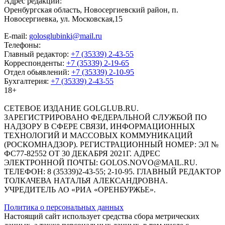
Адрес редакции:
Оренбургская область, Новосергиевский район, п.
Новосергиевка, ул. Московская,15
E-mail:
golosglubinki@mail.ru
Телефоны:
Главный редактор:
+7 (35339) 2-43-55
Корреспонденты:
+7 (35339) 2-19-65
Отдел обьявлений:
+7 (35339) 2-10-95
Бухгалтерия:
+7 (35339) 2-43-55
18+
СЕТЕВОЕ ИЗДАНИЕ GOLGLUB.RU.
ЗАРЕГИСТРИРОВАНО ФЕДЕРАЛЬНОЙ СЛУЖБОЙ ПО
НАДЗОРУ В СФЕРЕ СВЯЗИ, ИНФОРМАЦИОННЫХ
ТЕХНОЛОГИЙ И МАССОВЫХ КОММУНИКАЦИЙ
(РОСКОМНАДЗОР). РЕГИСТРАЦИОННЫЙ НОМЕР: ЭЛ №
ФС77-82552 ОТ 30 ДЕКАБРЯ 2021Г. АДРЕС
ЭЛЕКТРОННОЙ ПОЧТЫ: GOLOS.NOVO@MAIL.RU.
ТЕЛЕФОН: 8 (35339)2-43-55; 2-10-95. ГЛАВНЫЙ РЕДАКТОР
ТОЛКАЧЕВА НАТАЛЬЯ АЛЕКСАНДРОВНА.
УЧРЕДИТЕЛЬ АО «РИА «ОРЕНБУРЖЬЕ».
Политика о персональных данных
Настоящий сайт использует средства сбора метрических