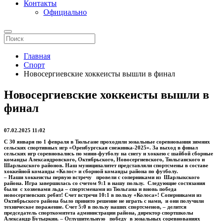
Контакты
Официально
Главная
Спорт
Новосергиевские хоккеисты вышли в финал
Новосергиевские хоккеисты вышли в
финал
07.02.2025 11:02
С 30 января по 1 февраля в Тюльгане проходили зональные соревнования зимних
сельских спортивных игр «Оренбургская снежинка-2025». За выход в финал
сельских игр соревновались по мини-футболу на снегу и хоккею с шайбой сборные
команды Александровского, Октябрьского, Новосергиевского, Тюльганского и
Шарлыкского районов. Наш муниципалитет представляли спортсмены в составе
хоккейной команды «Колос» и сборной команды района по футболу.
– Наши хоккеисты первую встречу провели с соперниками из Шарлыкского
района. Игра завершилась со счетом 9:1 в нашу пользу. Следующие состязания
были с хозяевами льда – спортсменами из Тюльгана и вновь победа
новосергиевских ребят! Счет встречи 10:1 в пользу «Колоса»! Соперниками из
Октябрьского района было принято решение не играть с нами, и они получили
техническое поражение. Счет 5:0 в пользу наших спортсменов, – делится
председатель спорткомитета администрации района, директор спортшколы
Александр Бутыркин. – Оглушительную победу в зональных соревнованиях