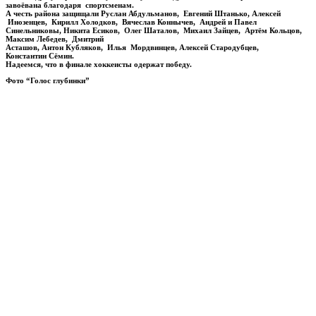
завоёвана благодаря спортсменам.
А честь района защищали Руслан Абдульманов, Евгений Штанько, Алексей
Инозенцев, Кирилл Холодков, Вячеслав Коннычев, Андрей и Павел
Синельниковы, Никита Есиков, Олег Шаталов, Михаил Зайцев, Артём Кольцов,
Максим Лебедев, Дмитрий
Асташов, Антон Кубляков, Илья Мордвинцев, Алексей Стародубцев,
Константин Сёмин.
Надеемся, что в финале хоккеисты одержат победу.
Фото “Голос глубинки”