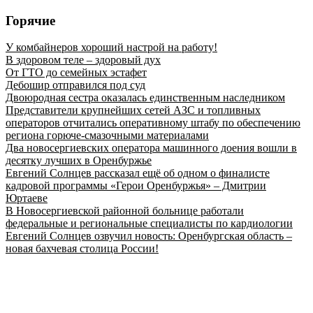
Горячие
У комбайнеров хороший настрой на работу!
В здоровом теле – здоровый дух
От ГТО до семейных эстафет
Дебошир отправился под суд
Двоюродная сестра оказалась единственным наследником
Представители крупнейших сетей АЗС и топливных
операторов отчитались оперативному штабу по обеспечению
региона горюче‑смазочными материалами
Два новосергиевских оператора машинного доения вошли в
десятку лучших в Оренбуржье
Евгений Солнцев рассказал ещё об одном о финалисте
кадровой программы «Герои Оренбуржья» – Дмитрии
Юртаеве
В Новосергиевской районной больнице работали
федеральные и региональные специалисты по кардиологии
Евгений Солнцев озвучил новость: Оренбургская область –
новая бахчевая столица России!