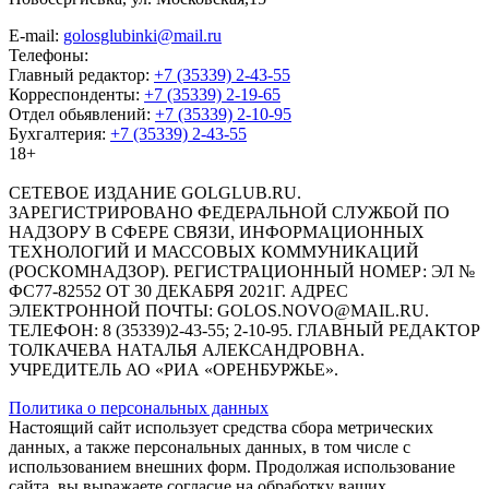
E-mail:
golosglubinki@mail.ru
Телефоны:
Главный редактор:
+7 (35339) 2-43-55
Корреспонденты:
+7 (35339) 2-19-65
Отдел обьявлений:
+7 (35339) 2-10-95
Бухгалтерия:
+7 (35339) 2-43-55
18+
СЕТЕВОЕ ИЗДАНИЕ GOLGLUB.RU.
ЗАРЕГИСТРИРОВАНО ФЕДЕРАЛЬНОЙ СЛУЖБОЙ ПО
НАДЗОРУ В СФЕРЕ СВЯЗИ, ИНФОРМАЦИОННЫХ
ТЕХНОЛОГИЙ И МАССОВЫХ КОММУНИКАЦИЙ
(РОСКОМНАДЗОР). РЕГИСТРАЦИОННЫЙ НОМЕР: ЭЛ №
ФС77-82552 ОТ 30 ДЕКАБРЯ 2021Г. АДРЕС
ЭЛЕКТРОННОЙ ПОЧТЫ: GOLOS.NOVO@MAIL.RU.
ТЕЛЕФОН: 8 (35339)2-43-55; 2-10-95. ГЛАВНЫЙ РЕДАКТОР
ТОЛКАЧЕВА НАТАЛЬЯ АЛЕКСАНДРОВНА.
УЧРЕДИТЕЛЬ АО «РИА «ОРЕНБУРЖЬЕ».
Политика о персональных данных
Настоящий сайт использует средства сбора метрических
данных, а также персональных данных, в том числе с
использованием внешних форм. Продолжая использование
сайта, вы выражаете согласие на обработку ваших