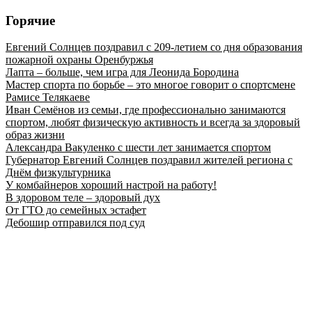
Горячие
Евгений Солнцев поздравил с 209-летием со дня образования
пожарной охраны Оренбуржья
Лапта – больше, чем игра для Леонида Бородина
Мастер спорта по борьбе – это многое говорит о спортсмене
Рамисе Телякаеве
Иван Семёнов из семьи, где профессионально занимаются
спортом, любят физическую активность и всегда за здоровый
образ жизни
Александра Вакуленко с шести лет занимается спортом
Губернатор Евгений Солнцев поздравил жителей региона с
Днём физкультурника
У комбайнеров хороший настрой на работу!
В здоровом теле – здоровый дух
От ГТО до семейных эстафет
Дебошир отправился под суд