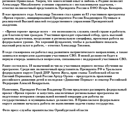
регионов Приволжья. Уверен, что многолетний опыт и любовь к Родине позволят
Александру Михайловичу успешно справиться с поставленными задачами, –
отметил полномочный представитель Президента России в ПФО Игорь Комаров.
В мае прошлого года Александр Тихонов стал одним из 83 участников программы
«Время героев», инициированной Президентом России Владимиром Путиным и
реализуемой Высшей школой государственного управления Президентской
академии.
– «Время героев» прежде всего – это возможность служить своей стране и работать
для благополучия граждан. Участники проходят серьезный отбор, здесь высокий
уровень подготовки, погружение в региональную специфику, проектная работа на
федеральном уровне. Это хороший фундамент, чтобы в дальнейшем показать
высокий результат в работе, – отметил Александр Тихонов.
В ходе стажировок он работал над развитием патриотического направления, а также
занимался вопросами адаптации участников СВО. В новой должности будет в
первую очередь заниматься вопросами, связанными с поддержкой участников СВО.
Ранее состоялось 18 назначений из числа участников первого потока обучения на
программе. Среди них полномочный представитель Президента РФ в Уральском
федеральном округе Герой ДНР Артем Жога, врио главы Тамбовской области
Евгений Первышов, Герой России Артур Орлов – председатель правления
российского движения детей и молодежи «Движение Первых» и сенатор Российской
Федерации Алексей Кондратьев.
Напомним, Президент России Владимир Путин предложил расширить федеральный
проект «Время героев» и запустить аналогичные региональные программы по
подготовке ветеранов специальной военной операции для работы на
государственных и муниципальных должностях. В Приволжском федеральном
округе активно началась работа по выполнению задачи главы государства.
Фото пресс-службы правительства Оренбургской области