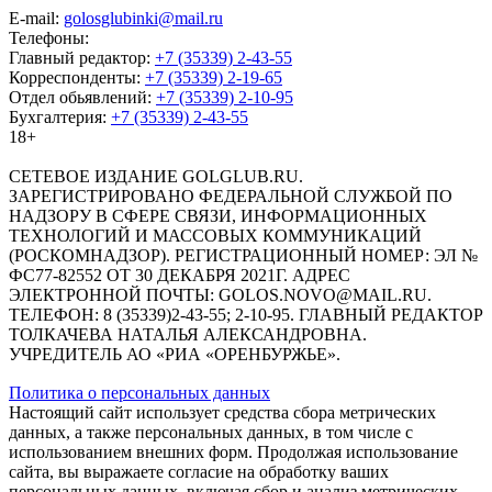
E-mail:
golosglubinki@mail.ru
Телефоны:
Главный редактор:
+7 (35339) 2-43-55
Корреспонденты:
+7 (35339) 2-19-65
Отдел обьявлений:
+7 (35339) 2-10-95
Бухгалтерия:
+7 (35339) 2-43-55
18+
СЕТЕВОЕ ИЗДАНИЕ GOLGLUB.RU.
ЗАРЕГИСТРИРОВАНО ФЕДЕРАЛЬНОЙ СЛУЖБОЙ ПО
НАДЗОРУ В СФЕРЕ СВЯЗИ, ИНФОРМАЦИОННЫХ
ТЕХНОЛОГИЙ И МАССОВЫХ КОММУНИКАЦИЙ
(РОСКОМНАДЗОР). РЕГИСТРАЦИОННЫЙ НОМЕР: ЭЛ №
ФС77-82552 ОТ 30 ДЕКАБРЯ 2021Г. АДРЕС
ЭЛЕКТРОННОЙ ПОЧТЫ: GOLOS.NOVO@MAIL.RU.
ТЕЛЕФОН: 8 (35339)2-43-55; 2-10-95. ГЛАВНЫЙ РЕДАКТОР
ТОЛКАЧЕВА НАТАЛЬЯ АЛЕКСАНДРОВНА.
УЧРЕДИТЕЛЬ АО «РИА «ОРЕНБУРЖЬЕ».
Политика о персональных данных
Настоящий сайт использует средства сбора метрических
данных, а также персональных данных, в том числе с
использованием внешних форм. Продолжая использование
сайта, вы выражаете согласие на обработку ваших
персональных данных, включая сбор и анализ метрических