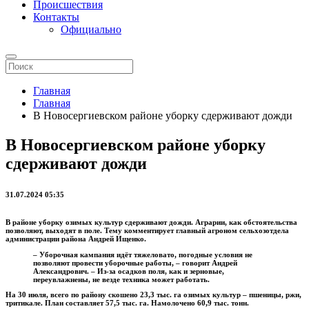
Происшествия
Контакты
Официально
Главная
Главная
В Новосергиевском районе уборку сдерживают дожди
В Новосергиевском районе уборку
сдерживают дожди
31.07.2024 05:35
В районе уборку озимых культур сдерживают дожди. Аграрии, как обстоятельства
позволяют, выходят в поле. Тему комментирует главный агроном сельхозотдела
администрации района Андрей Ищенко.
– Уборочная кампания идёт тяжеловато, погодные условия не
позволяют провести уборочные работы, – говорит Андрей
Александрович. – Из-за осадков поля, как и зерновые,
переувлажнены, не везде техника может работать.
На 30 июля, всего по району скошено 23,3 тыс. га озимых культур – пшеницы, ржи,
тритикале. План составляет 57,5 тыс. га. Намолочено 60,9 тыс. тонн.