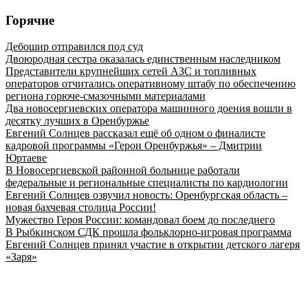
Горячие
Дебошир отправился под суд
Двоюродная сестра оказалась единственным наследником
Представители крупнейших сетей АЗС и топливных
операторов отчитались оперативному штабу по обеспечению
региона горюче‑смазочными материалами
Два новосергиевских оператора машинного доения вошли в
десятку лучших в Оренбуржье
Евгений Солнцев рассказал ещё об одном о финалисте
кадровой программы «Герои Оренбуржья» – Дмитрии
Юртаеве
В Новосергиевской районной больнице работали
федеральные и региональные специалисты по кардиологии
Евгений Солнцев озвучил новость: Оренбургская область –
новая бахчевая столица России!
Мужество Героя России: командовал боем до последнего
В Рыбкинском СДК прошла фольклорно-игровая программа
Евгений Солнцев принял участие в открытии детского лагеря
«Заря»