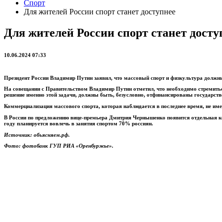
Спорт
Для жителей России спорт станет доступнее
Для жителей России спорт станет досту
10.06.2024 07:33
Президент России Владимир Путин заявил, что массовый спорт и физкультура должн
На совещании с Правительством Владимир Путин отметил, что необходимо стремиться
решение именно этой задачи, должны быть, безусловно, отфинансированы государств
Коммерциализация массового спорта, которая наблюдается в последнее время, не имее
В России по предложению вице-премьера Дмитрия Чернышенко появится отдельная ком
году планируется вовлечь в занятия спортом 70% россиян.
Источник: объясняем.рф.
Фото: фотобанк ГУП РИА «Оренбуржье».