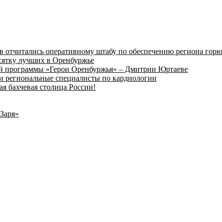
в отчитались оперативному штабу по обеспечению региона гор
сятку лучших в Оренбуржье
вой программы «Герои Оренбуржья» – Дмитрии Юртаеве
и региональные специалисты по кардиологии
ая бахчевая столица России!
«Заря»