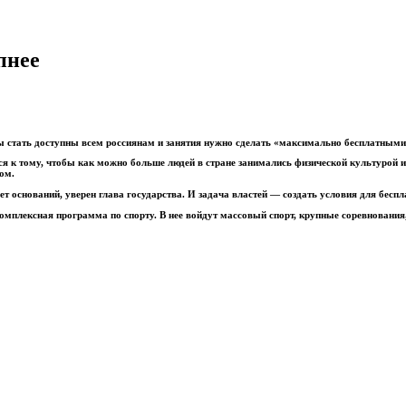
пнее
ы стать доступны всем россиянам и занятия нужно сделать «максимально бесплатными
 к тому, чтобы как можно больше людей в стране занимались физической культурой и 
ом.
т оснований, уверен глава государства. И задача властей — создать условия для бесп
плексная программа по спорту. В нее войдут массовый спорт, крупные соревнования, 