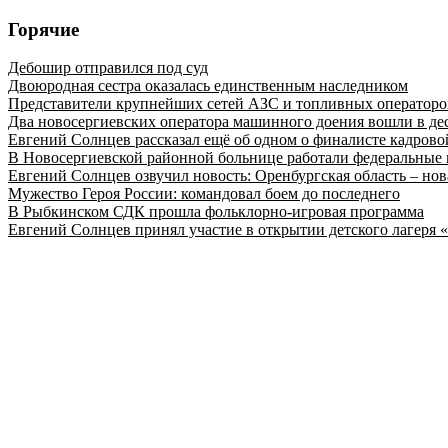
Горячие
Дебошир отправился под суд
Двоюродная сестра оказалась единственным наследником
Представители крупнейших сетей АЗС и топливных операторо
Два новосергиевских оператора машинного доения вошли в де
Евгений Солнцев рассказал ещё об одном о финалисте кадро
В Новосергиевской районной больнице работали федеральные 
Евгений Солнцев озвучил новость: Оренбургская область – нов
Мужество Героя России: командовал боем до последнего
В Рыбкинском СДК прошла фольклорно-игровая программа
Евгений Солнцев принял участие в открытии детского лагеря 