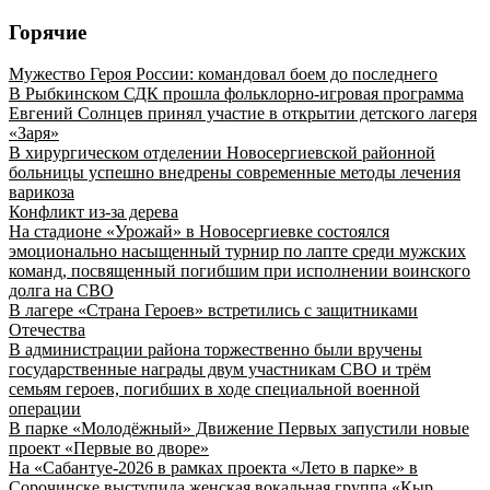
Горячие
Мужество Героя России: командовал боем до последнего
В Рыбкинском СДК прошла фольклорно-игровая программа
Евгений Солнцев принял участие в открытии детского лагеря
«Заря»
В хирургическом отделении Новосергиевской районной
больницы успешно внедрены современные методы лечения
варикоза
Конфликт из-за дерева
На стадионе «Урожай» в Новосергиевке состоялся
эмоционально насыщенный турнир по лапте среди мужских
команд, посвященный погибшим при исполнении воинского
долга на СВО
В лагере «Страна Героев» встретились с защитниками
Отечества
В администрации района торжественно были вручены
государственные награды двум участникам СВО и трём
семьям героев, погибших в ходе специальной военной
операции
В парке «Молодёжный» Движение Первых запустили новые
проект «Первые во дворе»
На «Сабантуе-2026 в рамках проекта «Лето в парке» в
Сорочинске выступила женская вокальная группа «Кыр