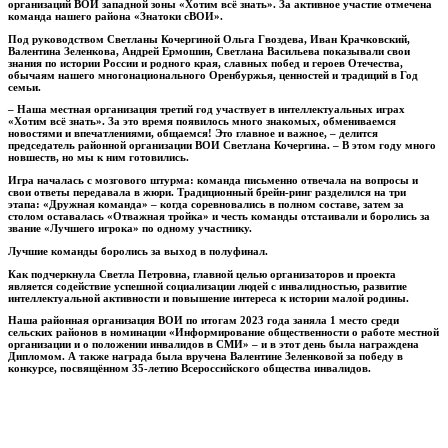
организаций ВОИ западной зоны «Хотим всё знать». За активное участие отмечена
команда нашего района «Знатоки сВОИ».
Под руководством Светланы Кочергиной Ольга Гвоздева, Иван Крачковский,
Валентина Зеленкова, Андрей Ермошин, Светлана Васильева показывали свои
знания по истории России и родного края, славных побед и героев Отечества,
обычаям нашего многонационального Оренбуржья, ценностей и традиций в Год
семьи.
– Наша местная организация третий год участвует в интеллектуальных играх
«Хотим всё знать». За это время появилось много знакомых, обмениваемся
новостями и впечатлениями, общаемся! Это главное и важное, – делится
председатель районной организации ВОИ Светлана Кочергина. – В этом году много
новшеств, но мы к ним готовились.
Игра началась с мозгового штурма: команда письменно отвечала на вопросы и
свои ответы передавала в жюри. Традиционный брейн-ринг разделился на три
этапа: «Дружная команда» – когда соревновались в полном составе, затем за
столом оставалась «Отважная тройка» и честь команды отстаивали и боролись за
звание «Лучшего игрока» по одному участнику.
Лучшие команды боролись за выход в полуфинал.
Как подчеркнула Светла Петровна, главной целью организаторов и проекта
является содействие успешной социализации людей с инвалидностью, развитие
интеллектуальной активности и повышение интереса к истории малой родины.
Наша районная организация ВОИ по итогам 2023 года заняла 1 место среди
сельских районов в номинации «Информирование общественности о работе местной
организации и о положении инвалидов в СМИ» – и в этот день была награждена
Дипломом. А также награда была вручена Валентине Зеленковой за победу в
конкурсе, посвящённом 35-летию Всероссийского общества инвалидов.