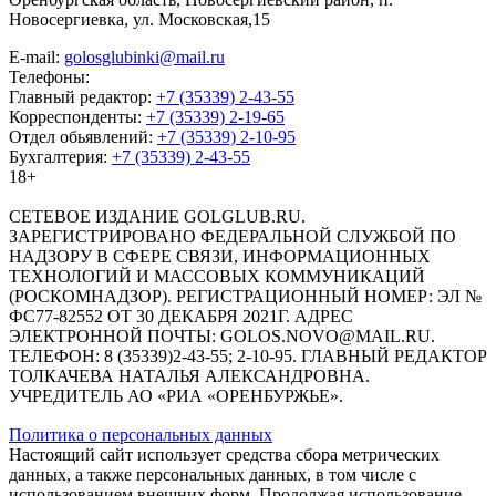
Новосергиевка, ул. Московская,15
E-mail:
golosglubinki@mail.ru
Телефоны:
Главный редактор:
+7 (35339) 2-43-55
Корреспонденты:
+7 (35339) 2-19-65
Отдел обьявлений:
+7 (35339) 2-10-95
Бухгалтерия:
+7 (35339) 2-43-55
18+
СЕТЕВОЕ ИЗДАНИЕ GOLGLUB.RU.
ЗАРЕГИСТРИРОВАНО ФЕДЕРАЛЬНОЙ СЛУЖБОЙ ПО
НАДЗОРУ В СФЕРЕ СВЯЗИ, ИНФОРМАЦИОННЫХ
ТЕХНОЛОГИЙ И МАССОВЫХ КОММУНИКАЦИЙ
(РОСКОМНАДЗОР). РЕГИСТРАЦИОННЫЙ НОМЕР: ЭЛ №
ФС77-82552 ОТ 30 ДЕКАБРЯ 2021Г. АДРЕС
ЭЛЕКТРОННОЙ ПОЧТЫ: GOLOS.NOVO@MAIL.RU.
ТЕЛЕФОН: 8 (35339)2-43-55; 2-10-95. ГЛАВНЫЙ РЕДАКТОР
ТОЛКАЧЕВА НАТАЛЬЯ АЛЕКСАНДРОВНА.
УЧРЕДИТЕЛЬ АО «РИА «ОРЕНБУРЖЬЕ».
Политика о персональных данных
Настоящий сайт использует средства сбора метрических
данных, а также персональных данных, в том числе с
использованием внешних форм. Продолжая использование