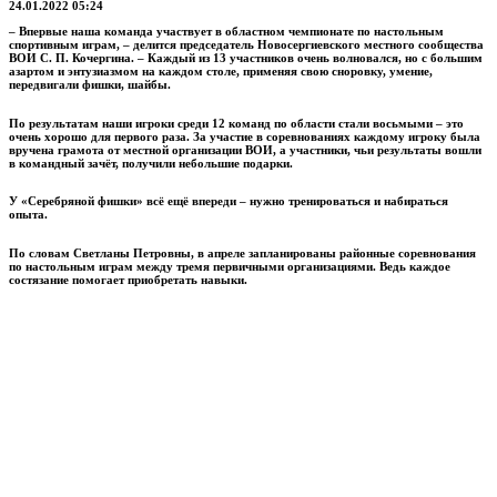
24.01.2022 05:24
– Впервые наша команда участвует в областном чемпионате по настольным
спортивным играм, – делится председатель Новосергиевского местного сообщества
ВОИ С. П. Кочергина. – Каждый из 13 участников очень волновался, но с большим
азартом и энтузиазмом на каждом столе, применяя свою сноровку, умение,
передвигали фишки, шайбы.
По результатам наши игроки среди 12 команд по области стали восьмыми – это
очень хорошо для первого раза. За участие в соревнованиях каждому игроку была
вручена грамота от местной организации ВОИ, а участники, чьи результаты вошли
в командный зачёт, получили небольшие подарки.
У «Серебряной фишки» всё ещё впереди – нужно тренироваться и набираться
опыта.
По словам Светланы Пет­ровны, в апреле запланированы районные соревнования
по настольным играм между тремя первичными организациями. Ведь каждое
состязание помогает приобретать навыки.