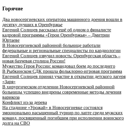
Горячие
Два новосергиевских оператора машинного доения вошли в
десятку лучших в Оренбуржье
Евгений Солнцев рассказал ещё об одном о финалисте
кадровой программы «Герои Оренбуржья» – Дмитрии
Юртаеве
В Новосергиевской районной больнице работали
федеральные и региональные специалисты по кардиологии
Евгений Солнцев озвучил новость: Оренбургская область –
новая бахчевая столица России!
Мужество Героя России: командовал боем до последнего
В Рыбкинском СДК прошла фольклорно-игровая программа
Евгений Солнцев принял участие в открытии детского лагеря
«Заря»
В хирургическом отделении Новосергиевской районной
больницы успешно внедрены современные методы лечения
варикоза
Конфликт из-за дерева
На стадионе «Урожай» в Новосергиевке состоялся
эмоционально насыщенный турнир по лапте среди мужских
команд, посвященный погибшим при исполнении воинского
долга на СВО