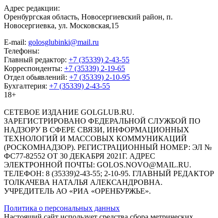
Адрес редакции:
Оренбургская область, Новосергиевский район, п.
Новосергиевка, ул. Московская,15
E-mail:
golosglubinki@mail.ru
Телефоны:
Главный редактор:
+7 (35339) 2-43-55
Корреспонденты:
+7 (35339) 2-19-65
Отдел обьявлений:
+7 (35339) 2-10-95
Бухгалтерия:
+7 (35339) 2-43-55
18+
СЕТЕВОЕ ИЗДАНИЕ GOLGLUB.RU.
ЗАРЕГИСТРИРОВАНО ФЕДЕРАЛЬНОЙ СЛУЖБОЙ ПО
НАДЗОРУ В СФЕРЕ СВЯЗИ, ИНФОРМАЦИОННЫХ
ТЕХНОЛОГИЙ И МАССОВЫХ КОММУНИКАЦИЙ
(РОСКОМНАДЗОР). РЕГИСТРАЦИОННЫЙ НОМЕР: ЭЛ №
ФС77-82552 ОТ 30 ДЕКАБРЯ 2021Г. АДРЕС
ЭЛЕКТРОННОЙ ПОЧТЫ: GOLOS.NOVO@MAIL.RU.
ТЕЛЕФОН: 8 (35339)2-43-55; 2-10-95. ГЛАВНЫЙ РЕДАКТОР
ТОЛКАЧЕВА НАТАЛЬЯ АЛЕКСАНДРОВНА.
УЧРЕДИТЕЛЬ АО «РИА «ОРЕНБУРЖЬЕ».
Политика о персональных данных
Настоящий сайт использует средства сбора метрических