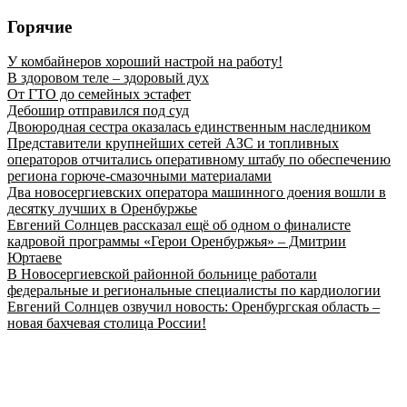
Горячие
У комбайнеров хороший настрой на работу!
В здоровом теле – здоровый дух
От ГТО до семейных эстафет
Дебошир отправился под суд
Двоюродная сестра оказалась единственным наследником
Представители крупнейших сетей АЗС и топливных
операторов отчитались оперативному штабу по обеспечению
региона горюче‑смазочными материалами
Два новосергиевских оператора машинного доения вошли в
десятку лучших в Оренбуржье
Евгений Солнцев рассказал ещё об одном о финалисте
кадровой программы «Герои Оренбуржья» – Дмитрии
Юртаеве
В Новосергиевской районной больнице работали
федеральные и региональные специалисты по кардиологии
Евгений Солнцев озвучил новость: Оренбургская область –
новая бахчевая столица России!