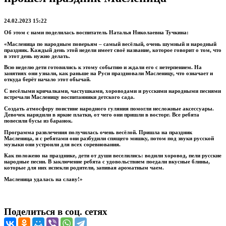
24.02.2023 15:22
Об этом с нами поделилась воспитатель Наталья Николаевна Тучкина:
«Масленица по народным поверьям – самый весёлый, очень шумный и народный
праздник. Каждый день этой недели имеет своё название, которое говорит о том, что
в этот день нужно делать.
Всю неделю дети готовились к этому событию и ждали его с нетерпением. На
занятиях они узнали, как раньше на Руси праздновали Масленицу, что означает и
откуда берёт начало этот обычай.
С весёлыми кричалками, частушками, хороводами и русскими народными песнями
встречали Масленицу воспитанники детского сада.
Создать атмосферу поистине народного гуляния помогли несложные аксессуары.
Девочек нарядили в яркие платки, от чего они пришли в восторг. Все ребята
повесили бусы из баранок.
Программа развлечения получилась очень весёлой. Пришла на праздник
Масленица, и с ребятами они разбудили спящего мишку, потом под звуки русской
музыки они устроили для всех соревнования.
Как положено на празднике, дети от души веселились: водили хоровод, пели русские
народные песни. В заключение ребята с удовольствием поедали вкусные блины,
которые для них испекли родители, запивая ароматным чаем.
Масленица удалась на славу!»
Поделиться в соц. сетях