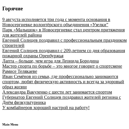
Горячие
9 августа исполняется три года с момента основания в
Новосергиевке волонтёрского объединения «Узелки”
Парк «Малышок» в Новосергиевке стал центром притяжения
для жителей района
Евгений Солнцев поздравил с профессиональным праздником
строителей
Евгений Солнцев поздравил с 209-летием со дня образования
пожарной охраны Оренбуржья
Лапта – больше, чем игра для Леонида Бородина
Мастер спорта по борьбе – это многое говорит о спортсмене
Рамисе Телякаеве
Иван Семёнов из семьи, где профессионально занимаются
спортом, любят физическую активность и всегда за здоровый
образ жизни
Александра Вакуленко с шести лет занимается спортом
Губернатор Евгений Солнцев поздравил жителей региона с
Днём физкультурника
У комбайнеров хороший настрой на работу!
Main Menu