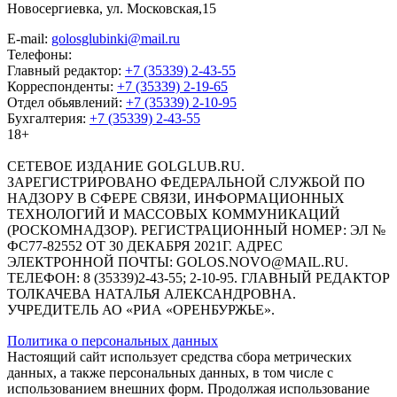
Новосергиевка, ул. Московская,15
E-mail:
golosglubinki@mail.ru
Телефоны:
Главный редактор:
+7 (35339) 2-43-55
Корреспонденты:
+7 (35339) 2-19-65
Отдел обьявлений:
+7 (35339) 2-10-95
Бухгалтерия:
+7 (35339) 2-43-55
18+
СЕТЕВОЕ ИЗДАНИЕ GOLGLUB.RU.
ЗАРЕГИСТРИРОВАНО ФЕДЕРАЛЬНОЙ СЛУЖБОЙ ПО
НАДЗОРУ В СФЕРЕ СВЯЗИ, ИНФОРМАЦИОННЫХ
ТЕХНОЛОГИЙ И МАССОВЫХ КОММУНИКАЦИЙ
(РОСКОМНАДЗОР). РЕГИСТРАЦИОННЫЙ НОМЕР: ЭЛ №
ФС77-82552 ОТ 30 ДЕКАБРЯ 2021Г. АДРЕС
ЭЛЕКТРОННОЙ ПОЧТЫ: GOLOS.NOVO@MAIL.RU.
ТЕЛЕФОН: 8 (35339)2-43-55; 2-10-95. ГЛАВНЫЙ РЕДАКТОР
ТОЛКАЧЕВА НАТАЛЬЯ АЛЕКСАНДРОВНА.
УЧРЕДИТЕЛЬ АО «РИА «ОРЕНБУРЖЬЕ».
Политика о персональных данных
Настоящий сайт использует средства сбора метрических
данных, а также персональных данных, в том числе с
использованием внешних форм. Продолжая использование